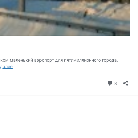
шком маленький аэропорт для пятимиллионного города.
Аэропорт
 далее
Вантаа
—
коммента
8
как
добраться,
инструкции
для
навигатора.