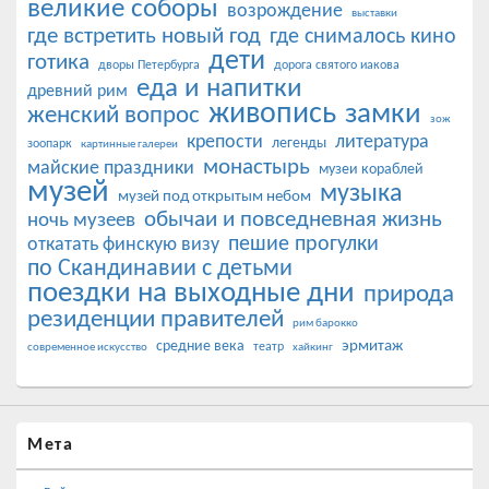
великие соборы
возрождение
выставки
где встретить новый год
где снималось кино
дети
готика
дворы Петербурга
дорога святого иакова
еда и напитки
древний рим
живопись
замки
женский вопрос
зож
крепости
литература
легенды
зоопарк
картинные галереи
монастырь
майские праздники
музеи кораблей
музей
музыка
музей под открытым небом
обычаи и повседневная жизнь
ночь музеев
пешие прогулки
откатать финскую визу
по Скандинавии с детьми
поездки на выходные дни
природа
резиденции правителей
рим барокко
эрмитаж
средние века
театр
современное искусство
хайкинг
Мета