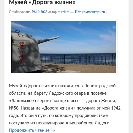
Музей «Дорога жизни»
Опубликовано
29.10.2023
автор
mariam
—
Нет комментариев ↓
Музей «Дорога жизни» находится в Ленинградской
области, на берегу Ладожского озера в поселке
«Ладожское озеро» в конце шоссе — дорога Жизни,
№58. Название «Дорога жизни» получила зимой 1942
года. Это был путь, по которому продовольствие
поступало из неоккупированных районов Ладоги
Музей «Дорога жизни»
Продолжить чтение
→