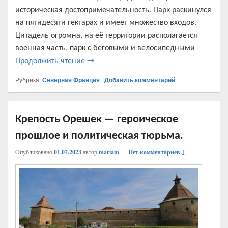
историческая достопримечательность. Парк раскинулся
на пятидесяти гектарах и имеет множество входов.
Цитадель огромна, на её территории располагается
военная часть, парк с беговыми и велосипедными
Цитадель Лилля, история, что посмотре
Продолжить чтение
→
Рубрика:
Северная Франция
|
Добавить комментарий
Крепость Орешек — героическое
прошлое и политическая тюрьма.
Опубликовано
01.07.2023
автор
mariam
—
Нет комментариев ↓