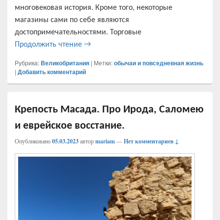
многовековая история. Кроме того, некоторые
магазины сами по себе являются
достопримечательностями. Торговые
Знаменитые универмаги Лондона, торго
Продолжить чтение
→
Рубрика:
Великобритания
|
Метки:
обычаи и повседневная жизнь
|
Добавить комментарий
Крепость Масада. Про Ирода, Саломею
и еврейское восстание.
Опубликовано
05.03.2023
автор
mariam
—
Нет комментариев ↓