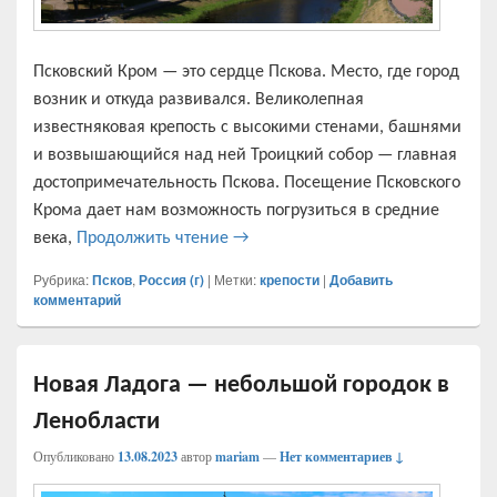
Псковский Кром — это сердце Пскова. Место, где город
возник и откуда развивался. Великолепная
известняковая крепость с высокими стенами, башнями
и возвышающийся над ней Троицкий собор — главная
достопримечательность Пскова. Посещение Псковского
Крома дает нам возможность погрузиться в средние
Псковский Кром — история и лег
века,
Продолжить чтение
→
Рубрика:
Псков
,
Россия (г)
|
Метки:
крепости
|
Добавить
комментарий
Новая Ладога — небольшой городок в
Ленобласти
Опубликовано
13.08.2023
автор
mariam
—
Нет комментариев ↓