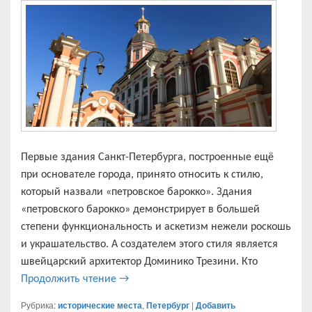
Первые здания Санкт-Петербурга, построенные ещё
при основателе города, принято относить к стилю,
который назвали «петровское барокко». Здания
«петровского барокко» демонстрирует в большей
степени функциональность и аскетизм нежели роскошь
и украшательство. А создателем этого стиля является
швейцарский архитектор Доминико Трезини. Кто
Первые здания Петербурга и их архите
Продолжить чтение
→
Рубрика:
исторические места
,
Петербург
|
Добавить