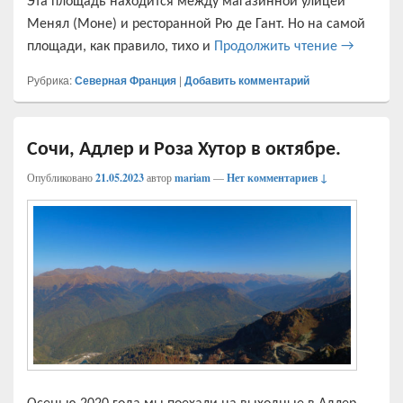
Эта площадь находится между магазинной улицей
Менял (Моне) и ресторанной Рю де Гант. Но на самой
Самая кр
площади, как правило, тихо и
Продолжить чтение
→
Рубрика:
Северная Франция
|
Добавить комментарий
Сочи, Адлер и Роза Хутор в октябре.
Опубликовано
21.05.2023
автор
mariam
—
Нет комментариев ↓