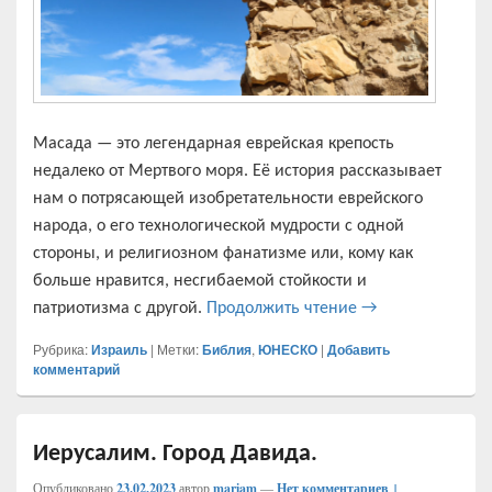
Масада — это легендарная еврейская крепость
недалеко от Мертвого моря. Её история рассказывает
нам о потрясающей изобретательности еврейского
народа, о его технологической мудрости с одной
стороны, и религиозном фанатизме или, кому как
больше нравится, несгибаемой стойкости и
Крепость Масада
патриотизма с другой.
Продолжить чтение
→
Рубрика:
Израиль
|
Метки:
Библия
,
ЮНЕСКО
|
Добавить
комментарий
Иерусалим. Город Давида.
Опубликовано
23.02.2023
автор
mariam
—
Нет комментариев ↓