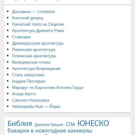
Дольмены — Linneskov
Кносский дворец
Греческий театр на Сицилии
Архитектура Древнего Рима
Ставкирки
Древнерусская архитектура
Романская архитектура
Готическая архитектура.
Венецианская готика
Архитектура Возрождения
Стиль мануэлино
Андреа Палладио
Маршрут по Барселоне Антонио Гауди
Алвар Аалто
Сантьяго Калатрава
Небоскребы Нью — Йорка
ЮНЕСКО
Библия
СПА
Древняя Греция
бавария в новогодние каникулы