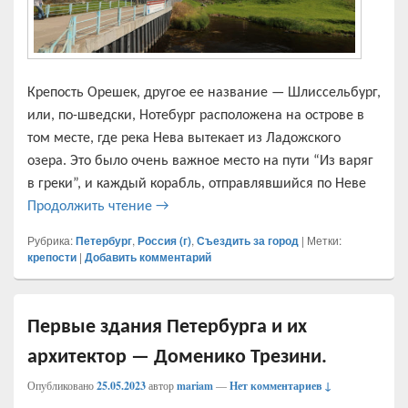
Крепость Орешек, другое ее название — Шлиссельбург,
или, по-шведски, Нотебург расположена на острове в
том месте, где река Нева вытекает из Ладожского
озера. Это было очень важное место на пути “Из варяг
в греки”, и каждый корабль, отправлявшийся по Неве
Крепость Орешек — героическое прошло
Продолжить чтение
→
Рубрика:
Петербург
,
Россия (г)
,
Съездить за город
|
Метки:
крепости
|
Добавить комментарий
Первые здания Петербурга и их
архитектор — Доменико Трезини.
Опубликовано
25.05.2023
автор
mariam
—
Нет комментариев ↓