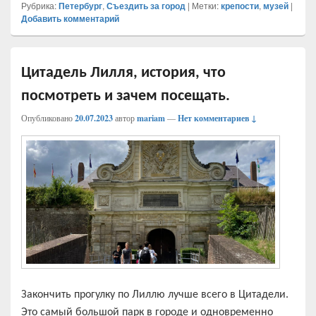
Рубрика:
Петербург
,
Съездить за город
|
Метки:
крепости
,
музей
|
Добавить комментарий
Цитадель Лилля, история, что
посмотреть и зачем посещать.
Опубликовано
20.07.2023
автор
mariam
—
Нет комментариев ↓
Закончить прогулку по Лиллю лучше всего в Цитадели.
Это самый большой парк в городе и одновременно