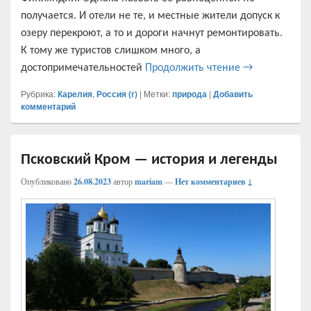
получается. И отели не те, и местные жители допуск к
озеру перекроют, а то и дороги начнут ремонтировать.
К тому же туристов слишком много, а
Поездка в Кар
достопримечательностей
Продолжить чтение
→
Рубрика:
Карелия
,
Россия (г)
|
Метки:
природа
|
Добавить
комментарий
Псковский Кром — история и легенды
Опубликовано
26.08.2023
автор
mariam
—
Нет комментариев ↓