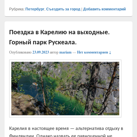
Рубрика:
Петербург
,
Съездить за город
|
Добавить комментарий
Поездка в Карелию на выходные.
Горный парк Рускеала.
Опубликовано
23.09.2023
автор
mariam
—
Нет комментариев ↓
Карелия в настоящее время — альтернатива отдыху в
Финляндии. Однако назвать ее равноценной не