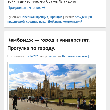
войн и династических браков Фландрия
Дворец Риур, Филипп Добрый Бургундск
Продолжить чтение
→
Рубрика:
Северная Франция
,
Франция
|
Метки:
резиденции
правителей
,
средние века
|
Добавить комментарий
Кембридж — город и университет.
Прогулка по городу.
Опубликовано
15.04.2023
автор
mariam
—
Нет комментариев ↓