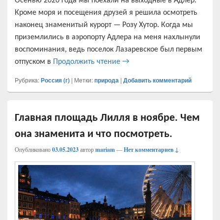
Осенью 2020 года мы поехали на выходные в Адлер.
Кроме моря и посещения друзей я решила осмотреть
наконец знаменитый курорт — Розу Хутор. Когда мы
приземлились в аэропорту Адлера на меня нахлынули
воспоминания, ведь поселок Лазаревское был первым
Сочи, Адлер и Роза Хутор в о
отпуском в
Продолжить чтение
→
Рубрика:
Россия (г)
|
Метки:
природа
|
Добавить комментарий
Главная площадь Лилля в ноябре. Чем
она знаменита и что посмотреть.
Опубликовано
03.05.2023
автор
mariam
—
Нет комментариев ↓