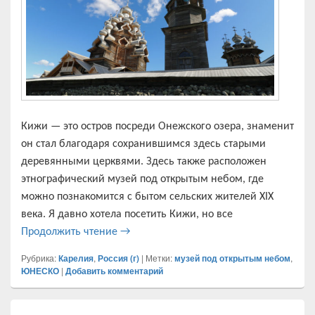
Кижи — это остров посреди Онежского озера, знаменит
он стал благодаря сохранившимся здесь старыми
деревянными церквями. Здесь также расположен
этнографический музей под открытым небом, где
можно познакомится с бытом сельских жителей XIX
века. Я давно хотела посетить Кижи, но все
Петрозаводск. Кижи, где люди жили в 
Продолжить чтение
→
Рубрика:
Карелия
,
Россия (г)
|
Метки:
музей под открытым небом
,
ЮНЕСКО
|
Добавить комментарий