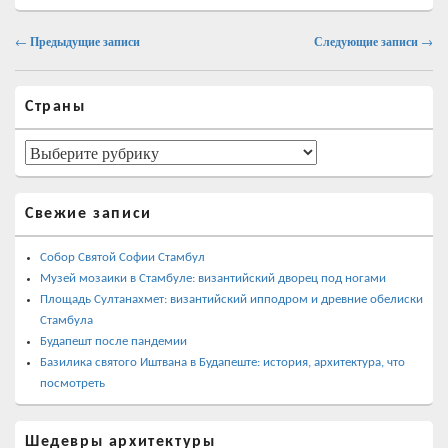
Навигация
←
Предыдущие записи
Следующие записи
→
по
записям
Область
Страны
основной
боковой
панели
Страны
Свежие записи
Собор Святой Софии Стамбул
Музей мозаики в Стамбуле: византийский дворец под ногами
Площадь Султанахмет: византийский ипподром и древние обелиски
Стамбула
Будапешт после пандемии
Базилика святого Иштвана в Будапеште: история, архитектура, что
посмотреть
Шедевры архитектуры