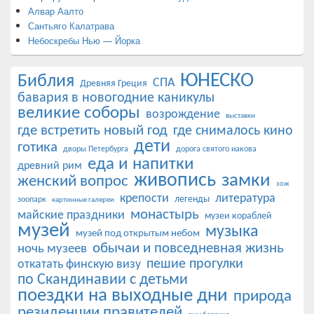
Алвар Аалто
Сантьяго Калатрава
Небоскребы Нью — Йорка
ЮНЕСКО
Библия
СПА
Древняя Греция
бавария в новогодние каникулы
великие соборы
возрождение
выставки
где встретить новый год
где снималось кино
дети
готика
дворы Петербурга
дорога святого иакова
еда и напитки
древний рим
живопись
замки
женский вопрос
зож
крепости
литература
легенды
зоопарк
картинные галереи
монастырь
майские праздники
музеи кораблей
музей
музыка
музей под открытым небом
обычаи и повседневная жизнь
ночь музеев
пешие прогулки
откатать финскую визу
по Скандинавии с детьми
поездки на выходные дни
природа
резиденции правителей