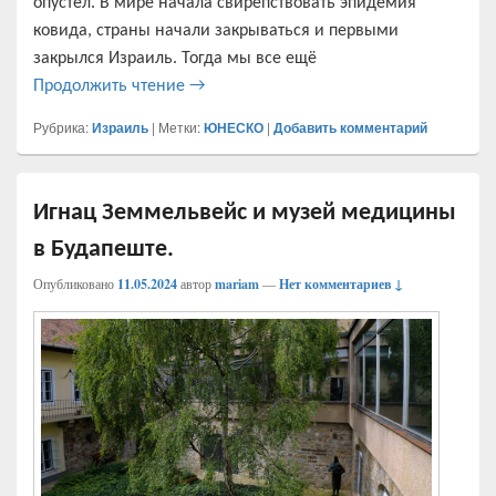
опустел. В мире начала свирепствовать эпидемия
ковида, страны начали закрываться и первыми
закрылся Израиль. Тогда мы все ещё
Иерусалим. Впечатления от поездки.
Продолжить чтение
→
Рубрика:
Израиль
|
Метки:
ЮНЕСКО
|
Добавить комментарий
Игнац Земмельвейс и музей медицины
в Будапеште.
Опубликовано
11.05.2024
автор
mariam
—
Нет комментариев ↓