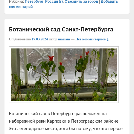
Рубрика:
Петербург
,
Россия (г)
,
Съездить за город
|
Добавить
комментарий
Ботанический сад Санкт-Петербурга
Опубликовано
19.03.2024
автор
mariam
—
Нет комментариев ↓
Ботанический сад в Петербурге расположен на
набережной реки Карповки в Петроградском районе.
Это легендарное место, хотя бы потому, что это первое