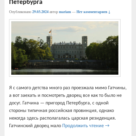
Петербурга
Опубликовано
29.03.2024
автор
mariam
—
Нет комментариев ↓
Я с самого детства много раз проезжала мимо Гатчины,
а вот заехать и посмотреть дворец все как то было не
досуг. Гатчина — пригород Петербурга, с одной
стороны типичная российская провинция, однако
некогда здесь располагалась царская резиденция.
Гатчина — нед
Гатчинский дворец мало
Продолжить чтение
→