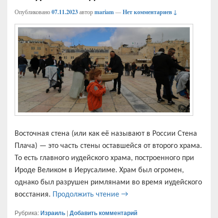
Опубликовано
07.11.2023
автор
mariam
—
Нет комментариев ↓
Восточная стена (или как её называют в России Стена
Плача) — это часть стены оставшейся от второго храма.
То есть главного иудейского храма, построенного при
Ироде Великом в Иерусалиме. Храм был огромен,
однако был разрушен римлянами во время иудейского
Западная стена или «Стена 
восстания.
Продолжить чтение
→
Рубрика:
Израиль
|
Добавить комментарий