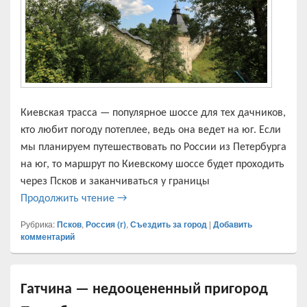
Киевская трасса — популярное шоссе для тех дачников,
кто любит погоду потеплее, ведь она ведет на юг. Если
мы планируем путешествовать по России из Петербурга
на юг, то маршрут по Киевскому шоссе будет проходить
через Псков и заканчиваться у границы
Маршрут по Киевскому шоссе до Псков
Продолжить чтение
→
Рубрика:
Псков
,
Россия (г)
,
Съездить за город
|
Добавить
комментарий
Гатчина — недооцененный пригород