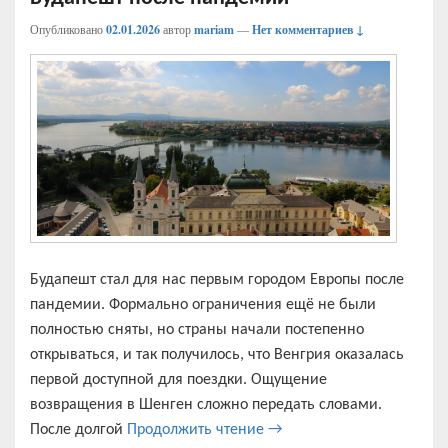
Опубликовано
02.01.2026
автор
mariam
—
Нет комментариев ↓
Будапешт стал для нас первым городом Европы после
пандемии. Формально ограничения ещё не были
полностью сняты, но страны начали постепенно
открываться, и так получилось, что Венгрия оказалась
первой доступной для поездки. Ощущение
возвращения в Шенген сложно передать словами.
Будапешт после пандеми
После долгой
Продолжить чтение
→