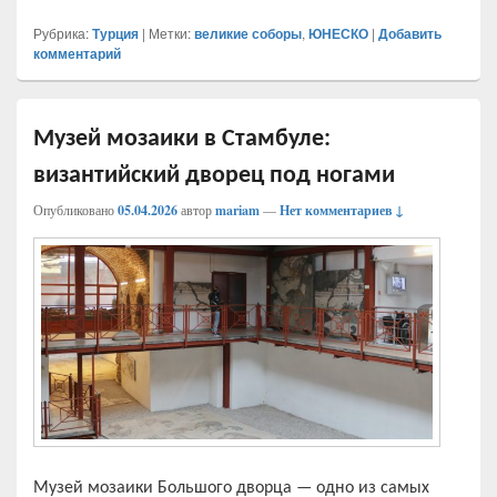
Рубрика:
Турция
|
Метки:
великие соборы
,
ЮНЕСКО
|
Добавить
комментарий
Музей мозаики в Стамбуле:
византийский дворец под ногами
Опубликовано
05.04.2026
автор
mariam
—
Нет комментариев ↓
Музей мозаики Большого дворца — одно из самых