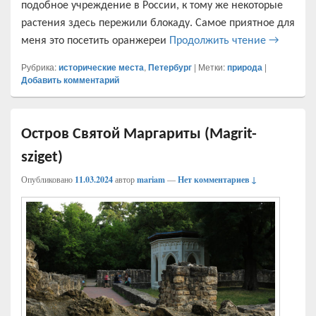
подобное учреждение в России, к тому же некоторые
растения здесь пережили блокаду. Самое приятное для
Ботаниче
меня это посетить оранжереи
Продолжить чтение
→
Рубрика:
исторические места
,
Петербург
|
Метки:
природа
|
Добавить комментарий
Остров Святой Маргариты (Magrit-
sziget)
Опубликовано
11.03.2024
автор
mariam
—
Нет комментариев ↓