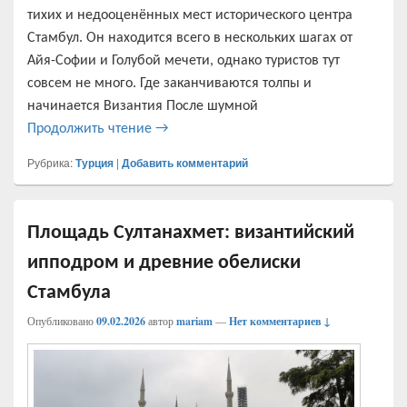
тихих и недооценённых мест исторического центра
Стамбул. Он находится всего в нескольких шагах от
Айя-Софии и Голубой мечети, однако туристов тут
совсем не много. Где заканчиваются толпы и
начинается Византия После шумной
Музей мозаики в Стамбуле: византийск
Продолжить чтение
→
Рубрика:
Турция
|
Добавить комментарий
Площадь Султанахмет: византийский
ипподром и древние обелиски
Стамбула
Опубликовано
09.02.2026
автор
mariam
—
Нет комментариев ↓