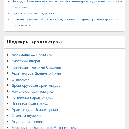
Площадь Султанахмет: византийский ипподром и древние обелиски
Стамбула
Будапешт после пандемии
Базилика святого Иштвана в Будапеште: история, архитектура, что
посмотреть
Шедевры архитектуры
Дольмены — Linneskov
Кносский дворец
Греческий театр на Сицилии
Архитектура Древнего Рима
Ставкирки
Древнерусская архитектура
Романская архитектура
Готическая архитектура.
Венецианская готика
Архитектура Возрождения
Стиль мануэлино
Андреа Палладио
Маршрут по Барселоне Антонио Гауди