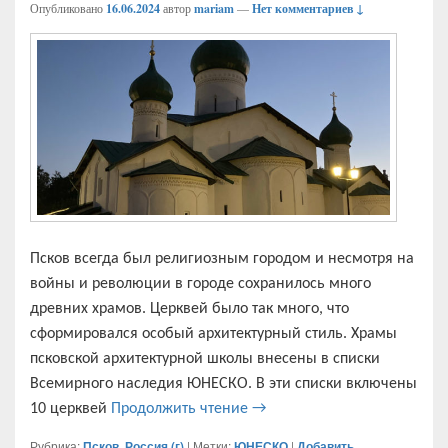
Опубликовано
16.06.2024
автор
mariam
—
Нет комментариев ↓
Псков всегда был религиозным городом и несмотря на
войны и революции в городе сохранилось много
древних храмов. Церквей было так много, что
сформировался особый архитектурный стиль. Храмы
псковской архитектурной школы внесены в списки
Всемирного наследия ЮНЕСКО. В эти списки включены
Псков. Что посмотреть. Хра
10 церквей
Продолжить чтение
→
Рубрика:
Псков
,
Россия (г)
|
Метки:
ЮНЕСКО
|
Добавить