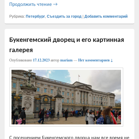
Комарово — Келломяки. Дачная жизнь т
Продолжить чтение
→
Рубрика:
Петербург
,
Съездить за город
|
Добавить комментарий
Букенгемский дворец и его картинная
галерея
Опубликовано
17.12.2023
автор
mariam
—
Нет комментариев ↓
С посещением Букенгемского дворца нам все время не