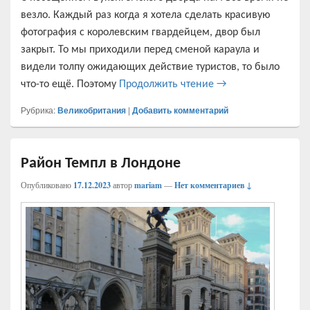
везло. Каждый раз когда я хотела сделать красивую
фотография с королевским гвардейцем, двор был
закрыт. То мы приходили перед сменой караула и
видели толпу ожидающих действие туристов, то было
Букенгемский дворе
что-то ещё. Поэтому
Продолжить чтение
→
Рубрика:
Великобритания
|
Добавить комментарий
Район Темпл в Лондоне
Опубликовано
17.12.2023
автор
mariam
—
Нет комментариев ↓