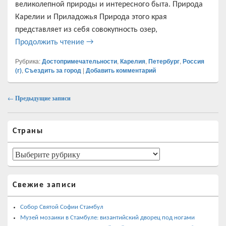
великолепной природы и интересного быта. Природа
Карелии и Приладожья Природа этого края
представляет из себя совокупность озер,
Маршрут из Петербурга вокруг Ладоги 
Продолжить чтение
→
Рубрика:
Достопримечательности
,
Карелия
,
Петербург
,
Россия
(г)
,
Съездить за город
|
Добавить комментарий
Навигация
←
Предыдущие записи
по
записям
Область
Страны
основной
боковой
панели
Страны
Свежие записи
Собор Святой Софии Стамбул
Музей мозаики в Стамбуле: византийский дворец под ногами