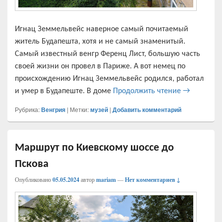
Игнац Земмельвейс наверное самый почитаемый
житель Будапешта, хотя и не самый знаменитый.
Самый известный венгр Ференц Лист, большую часть
своей жизни он провел в Париже. А вот немец по
происхождению Игнац Земмельвейс родился, работал
Игнац Земм
и умер в Будапеште. В доме
Продолжить чтение
→
Рубрика:
Венгрия
|
Метки:
музей
|
Добавить комментарий
Маршрут по Киевскому шоссе до
Пскова
Опубликовано
05.05.2024
автор
mariam
—
Нет комментариев ↓