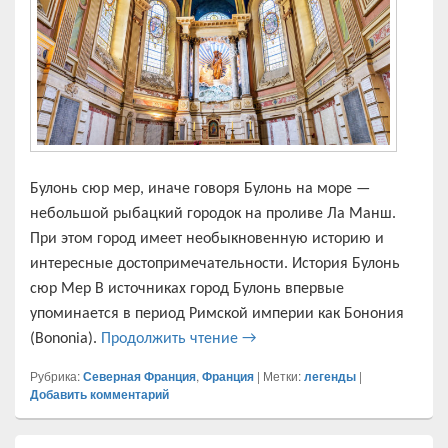
Булонь сюр мер, иначе говоря Булонь на море —
небольшой рыбацкий городок на проливе Ла Манш.
При этом город имеет необыкновенную историю и
интересные достопримечательности. История Булонь
сюр Мер В источниках город Булонь впервые
упоминается в период Римской империи как Бонония
Булонь-сюр-Мер — Булонь на
(Bononia).
Продолжить чтение
→
Рубрика:
Северная Франция
,
Франция
|
Метки:
легенды
|
Добавить комментарий