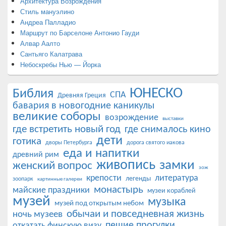
Архитектура Возрождения
Стиль мануэлино
Андреа Палладио
Маршрут по Барселоне Антонио Гауди
Алвар Аалто
Сантьяго Калатрава
Небоскребы Нью — Йорка
ЮНЕСКО
Библия
СПА
Древняя Греция
бавария в новогодние каникулы
великие соборы
возрождение
выставки
где встретить новый год
где снималось кино
дети
готика
дворы Петербурга
дорога святого иакова
еда и напитки
древний рим
живопись
замки
женский вопрос
зож
крепости
литература
легенды
зоопарк
картинные галереи
монастырь
майские праздники
музеи кораблей
музей
музыка
музей под открытым небом
обычаи и повседневная жизнь
ночь музеев
пешие прогулки
откатать финскую визу