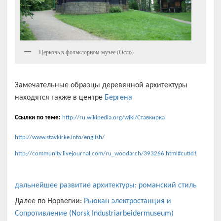
Церковь в фольклорном музее (Осло)
Замечательные образцы деревянной архитектуры
находятся также в центре
Бергена
Ссылки по теме:
http://ru.wikipedia.org/wiki/Ставкирка
http://www.stavkirke.info/english/
http://community.livejournal.com/ru_woodarch/393266.html#cutid1
дальнейшее развитие архитектуры: романский стиль
Далее по Норвегии:
Рьюкан электростанция и
Сопротивление (Norsk Industriarbeidermuseum)