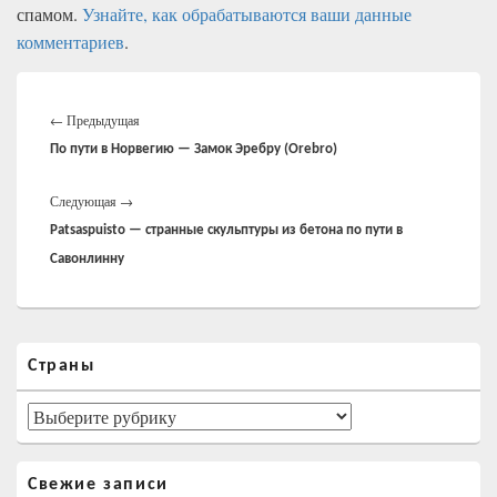
спамом.
Узнайте, как обрабатываются ваши данные
комментариев
.
Навигация
Предыдущая
по
←
Предыдущая
записям
запись:
По пути в Норвегию — Замок Эребру (Orebro)
Следующая
Следующая
→
запись:
Patsaspuisto — странные скульптуры из бетона по пути в
Савонлинну
Область
Страны
основной
боковой
панели
Страны
Свежие записи