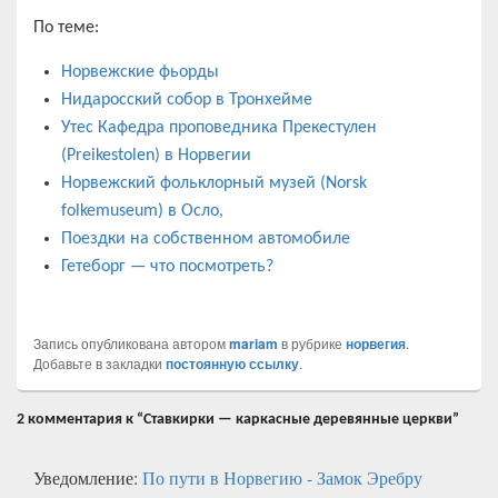
По теме:
Норвежские фьорды
Нидаросский собор в Тронхейме
Утес Кафедра проповедника Прекестулен
(Preikestolen) в Норвегии
Норвежский фольклорный музей (Norsk
folkemuseum) в Осло,
Поездки на собственном автомобиле
Гетеборг — что посмотреть?
Запись опубликована автором
mariam
в рубрике
норвегия
.
Добавьте в закладки
постоянную ссылку
.
2 комментария к “Ставкирки — каркасные деревянные церкви”
Уведомление:
По пути в Норвегию - Замок Эребру