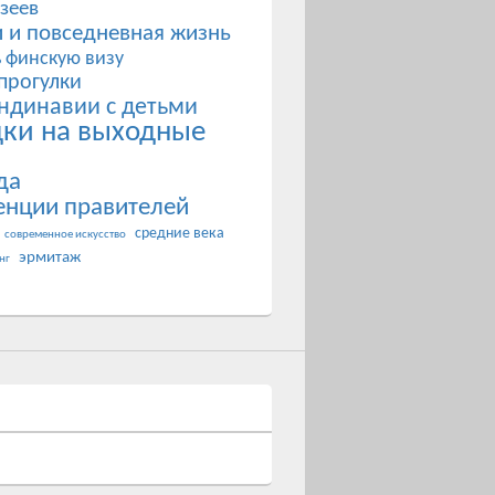
зеев
 и повседневная жизнь
ь финскую визу
прогулки
ндинавии с детьми
дки на выходные
да
енции правителей
средние века
современное искусство
эрмитаж
нг