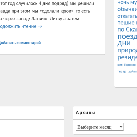
ночь му
 тот год случилось 4 дня подряд) мы решили
обычаи
авда при этом мы «сделали крюк», то есть
откатат
а через запад: Латвию, Литву а затем
пешие 
Прикарпатье и скалы Довбуша
одолжить чтение
→
по Ска
поез
дни
Добавить комментарий
приро
резид
рим барокко
театр
хайки
Архивы
Архивы