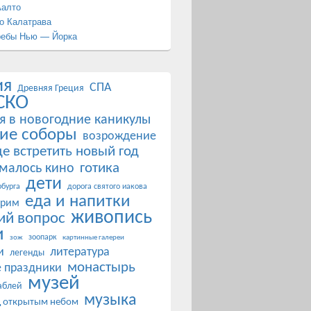
Аалто
о Калатрава
ребы Нью — Йорка
ия
СПА
Древняя Греция
СКО
я в новогодние каникулы
ие соборы
возрождение
де встретить новый год
готика
ималось кино
дети
бурга
дорога святого иакова
еда и напитки
 рим
живопись
ий вопрос
и
зоопарк
зож
картинные галереи
и
литература
легенды
монастырь
 праздники
музей
аблей
музыка
д открытым небом