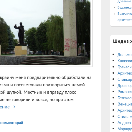
древние
Будапеш
Базилика
архитект
Шедевр
Дольме
Кносски
Греческ
Архитек
Украину меня предварительно обработали на
Ставкир
Древнер
зма и посоветовали притвориться немой.
Романск
хой шуткой. Местные и вправду плохо
Готичес
ые не говорили и вовсе, но при этом
Венециа
Западная Украина, город Стрый
тение
→
Архитек
Стиль 
Андреа
комментарий
Маршрут