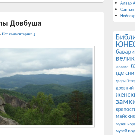
Алвар 
Сантьяг
Небоск
алы Довбуша
—
Нет комментариев ↓
Библ
ЮНЕ
бавари
велик
г
выставки
где сн
дворы Петер
древний
женск
замк
крепост
майские
музеи кор
музей по