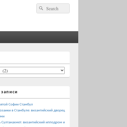
Найти:
Поиск
 записи
вятой Софии Стамбул
озаики в Стамбуле: византийский дворец
ами
 Султанахмет: византийский ипподром и