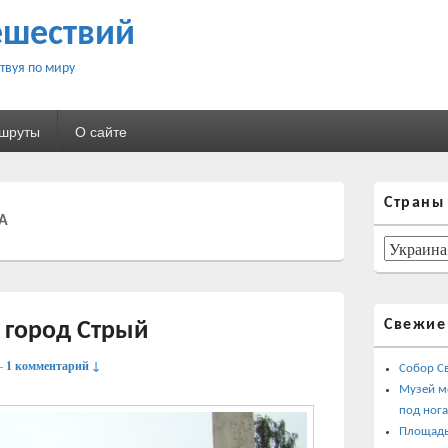
ешествий
твуя по миру
ршруты
О сайте
Область
Страны
основной
А
боковой
панели
Страны
Свежие
 город Стрый
—
1 комментарий ↓
Собор С
Музей м
под ног
Площадь