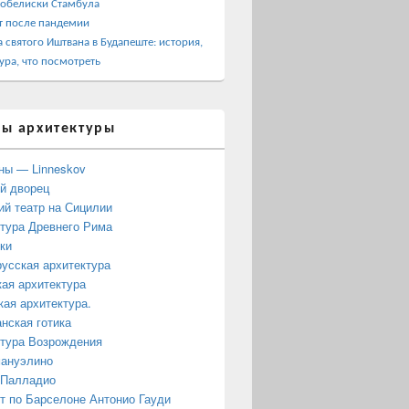
 обелиски Стамбула
т после пандемии
 святого Иштвана в Будапеште: история,
ура, что посмотреть
ы архитектуры
ны — Linneskov
й дворец
ий театр на Сицилии
тура Древнего Рима
ки
усская архитектура
ая архитектура
кая архитектура.
нская готика
тура Возрождения
мануэлино
 Палладио
 по Барселоне Антонио Гауди