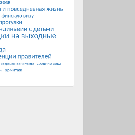
зеев
 и повседневная жизнь
ь финскую визу
прогулки
ндинавии с детьми
дки на выходные
да
енции правителей
ь.
средние века
современное искусство
эрмитаж
нг