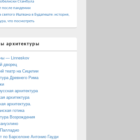
 обелиски Стамбула
т после пандемии
 святого Иштвана в Будапеште: история,
ура, что посмотреть
ы архитектуры
ны — Linneskov
й дворец
ий театр на Сицилии
тура Древнего Рима
ки
усская архитектура
ая архитектура
кая архитектура.
нская готика
тура Возрождения
мануэлино
ние легенды о рыцаре Лебедя.
 Палладио
 по Барселоне Антонио Гауди