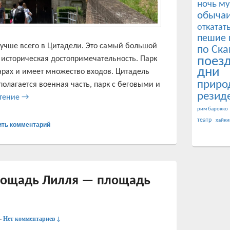
ночь му
обычаи
откатат
пешие 
лучше всего в Цитадели. Это самый большой
по Ска
 историческая достопримечательность. Парк
поез
дни
тарах и имеет множество входов. Цитадель
приро
полагается военная часть, парк с беговыми и
резид
Цитадель Лилля, история, что посмотреть и зачем посещат
чтение
→
рим барокко
театр
хайки
ить комментарий
лощадь Лилля — площадь
—
Нет комментариев ↓