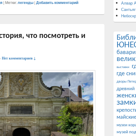
ия
|
Метки:
легенды
|
Добавить комментарий
Алвар 
Сантьяг
Небоск
стория, что посмотреть и
Библ
ЮНЕ
бавари
—
Нет комментариев ↓
велик
г
выставки
где сн
дворы Петер
древний
женск
замк
крепост
майские
музеи кор
музей по