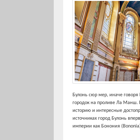
Булонь сюр мер, иначе говор
городок на проливе Ла Манш.
историю и интересные достопр
источниках город Булонь впер
империи как Бонония (Bononia