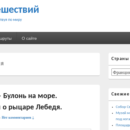
ешествий
твуя по миру
ршруты
О сайте
Область
Страны
основной
ИЯ
боковой
панели
Страны
Свежие
 Булонь на море.
 о рыцаре Лебедя.
Собор С
Музей м
—
Нет комментариев ↓
под ног
Площадь