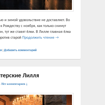
ью и зимой удовольствие не доставляет. Во
 Рождеству с ноября, как только снимут
 тут же ставят ёлки. В Лилле главная ёлка
Главная площадь Лилля в нояб
против старой
Продолжить чтение
→
ия
|
Добавить комментарий
терские Лилля
—
Нет комментариев ↓