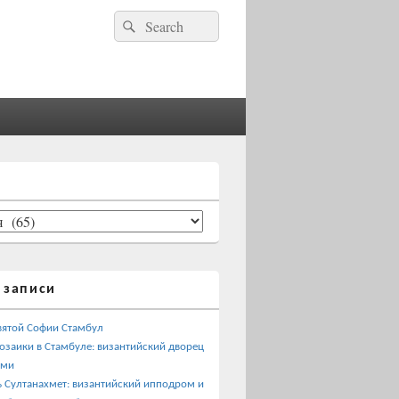
Найти:
Поиск
 записи
вятой Софии Стамбул
озаики в Стамбуле: византийский дворец
ами
 Султанахмет: византийский ипподром и