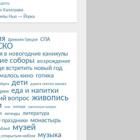
Аалто
о Калатрава
ребы Нью — Йорка
ия
СПА
Древняя Греция
СКО
я в новогодние каникулы
ие соборы
возрождение
де встретить новый год
готика
ималось кино
дети
бурга
дорога святого иакова
еда и напитки
 рим
живопись
ий вопрос
и
зоопарк
зож
картинные галереи
и
литература
легенды
монастырь
 праздники
музей
аблей
музыка
д открытым небом