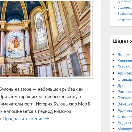
древние
Будапеш
Базилика
архитект
Шедевр
Дольме
Кносски
Греческ
Архитек
Ставкир
Древнер
я Булонь на море — небольшой рыбацкий
Романск
 При этом город имеет необыкновенную
Готичес
Венециа
имечательности. История Булонь сюр Мер В
Архитек
вые упоминается в период Римской
Стиль 
Булонь-сюр-Мер — Булонь на море. Рожде
).
Продолжить чтение
→
Андреа
Маршрут