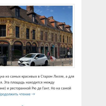
а из самых красивых в Старом Лилле, а для
я. Эта площадь находится между
е) и ресторанной Рю де Гант. Но на самой
Самая красивая площадь Лилля — площадь 
Продолжить чтение
→