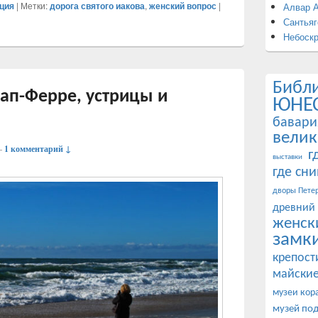
ция
|
Метки:
дорога святого иакова
,
женский вопрос
|
Алвар 
Сантьяг
Небоск
Библ
Кап-Ферре, устрицы и
ЮНЕ
бавари
велик
—
1 комментарий ↓
г
выставки
где сн
дворы Петер
древний
женск
замк
крепост
майские
музеи кор
музей по