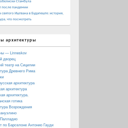
 обелиски Стамбула
т после пандемии
 святого Иштвана в Будапеште: история,
ура, что посмотреть
ы архитектуры
ны — Linneskov
й дворец
ий театр на Сицилии
тура Древнего Рима
ки
усская архитектура
ая архитектура
кая архитектура.
нская готика
тура Возрождения
мануэлино
 Палладио
 по Барселоне Антонио Гауди