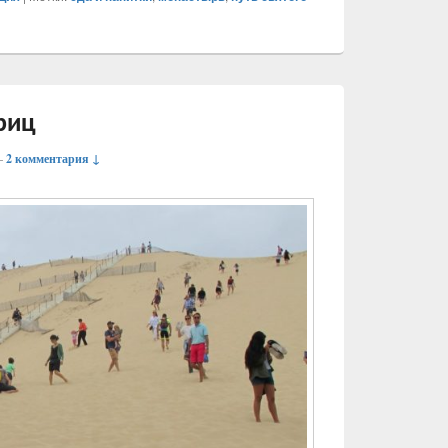
риц
—
2 комментария ↓