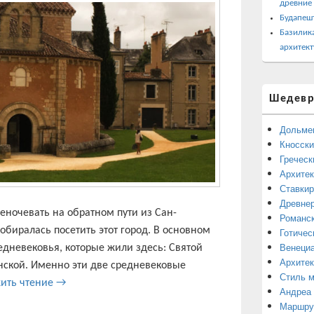
древние
Будапеш
Базилика
архитект
Шедевр
Дольме
Кносски
Греческ
Архитек
Ставкир
Древнер
еночевать на обратном пути из Сан-
Романск
обиралась посетить этот город. В основном
Готичес
Венециа
едневековья, которые жили здесь: Святой
Архитек
нской. Именно эти две средневековые
Стиль 
Пуатье Алеонора Аквитанская с Святая Радегунда
ить чтение
→
Андреа
Маршрут