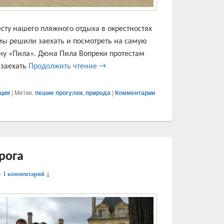
сту нашего пляжного отдыха в окрестностях
мы решили заехать и посмотреть на самую
у «Пила». Дюна Пила Вопреки протестам
Дюна Пила и Биарриц
 заехать
Продолжить чтение
→
ция
|
Метки:
пешие прогулки
,
природа
|
Комментарии
рога
—
1 комментарий ↓