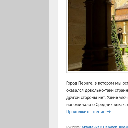
Город Периге, в котором мы ос
оказался довольно-таки стран
другой стороны нет. Узкие уло
напоминали о Средних веках, 
Город Пери
Продолжить чтение
→
Рубрика:
Аквитания и Перигор
,
Фран