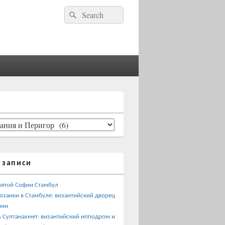
Найти:
Поиск
 записи
вятой Софии Стамбул
озаики в Стамбуле: византийский дворец
ами
 Султанахмет: византийский ипподром и