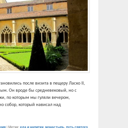
тановились после визита в пещеру Ласко II,
ным. Он вроде бы средневековый, но с
чки, по которым мы гуляли вечером,
но собор, который нависал над
ге, монастырь Кадуин и дорога на Бордо
ция
|
Метки:
еда и напитки
,
монастырь
,
путь святого