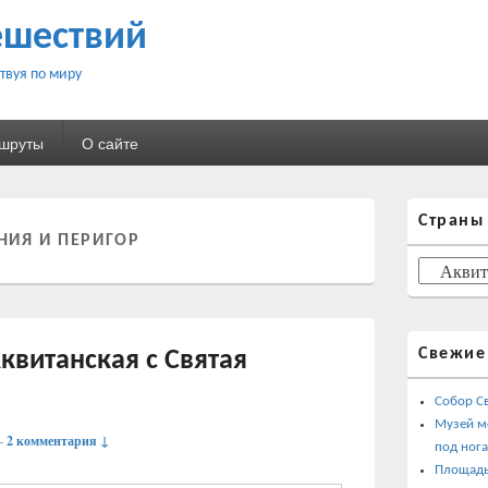
ешествий
твуя по миру
ршруты
О сайте
Область
Страны
основной
НИЯ И ПЕРИГОР
боковой
панели
Страны
Свежие
квитанская с Святая
Собор С
Музей м
—
2 комментария ↓
под ног
Площадь