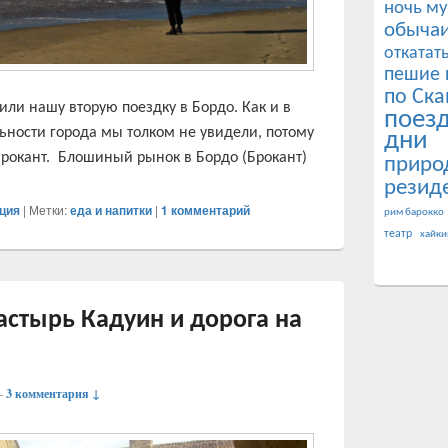
ночь му
обычаи
откатат
пешие 
по Ска
или нашу вторую поездку в Бордо. Как и в
поез
ности города мы толком не увидели, потому
дни
 брокант. Блошиный рынок в Бордо (Брокант)
приро
резид
ция
|
Метки:
еда и напитки
|
1
комментарий
рим барокко
театр
хайки
астырь Кадуин и дорога на
—
3 комментария ↓