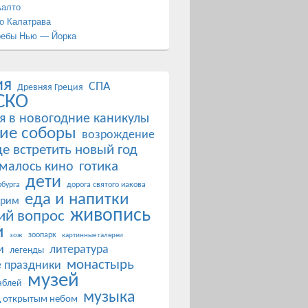
Аалто
о Калатрава
ребы Нью — Йорка
ия
СПА
Древняя Греция
СКО
я в новогодние каникулы
ие соборы
возрождение
де встретить новый год
готика
ималось кино
дети
бурга
дорога святого иакова
еда и напитки
 рим
живопись
ий вопрос
и
зоопарк
зож
картинные галереи
и
литература
легенды
монастырь
 праздники
музей
аблей
музыка
д открытым небом