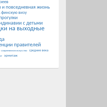
зеев
 и повседневная жизнь
ь финскую визу
прогулки
ндинавии с детьми
дки на выходные
да
енции правителей
средние века
современное искусство
эрмитаж
нг