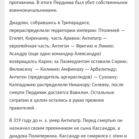
противника. В итоге Пердикка был убит собственными
военноначальниками.
Диадохи, собравшись в Трипарадисе,
перераспределили территории империи: Птолемей —
Египет, Киренаику, часть Аравии; Антипатр —
европейчкая часть; Антигон — Фригию и Ликию;
Асандру (еще один командир Александра)
возвращалсь Кария; за Лаомедонтом оставили Сирию;
Филоксену — Киликия; Амфимаху — Арбелитиду;
Антиген (предводитель аргираспидов) — Сузиану;
Каппадокию распределили Никанору; Селевку, после
смерти Пердикки достается Вавилон. Остальные
сатрапии в целом остались в руках прежних
правителей.
В 319 году до н. э. умер Антипатр. Перед смертью он
назначил своим преемником не сына Кассандра, а
диадоха Полиперхона. Кассандр не смирился с этим и