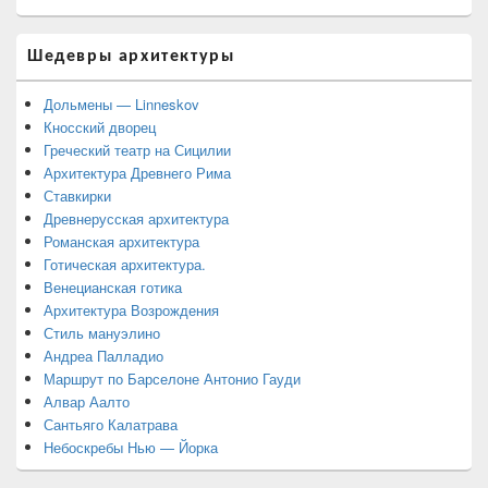
Шедевры архитектуры
Дольмены — Linneskov
Кносский дворец
Греческий театр на Сицилии
Архитектура Древнего Рима
Ставкирки
Древнерусская архитектура
Романская архитектура
Готическая архитектура.
Венецианская готика
Архитектура Возрождения
Стиль мануэлино
Андреа Палладио
Маршрут по Барселоне Антонио Гауди
Алвар Аалто
Сантьяго Калатрава
Небоскребы Нью — Йорка