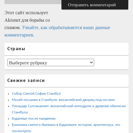
Этот сайт использует
Akismet для борьбы со
спамом.
Узнайте, как обрабатываются ваши данные
комментариев
.
Область
Страны
основной
боковой
панели
Страны
Свежие записи
Собор Святой Софии Стамбул
Музей мозаики в Стамбуле: византийский дворец под ногами
Площадь Султанахмет: византийский ипподром и древние обелиски
Стамбула
Будапешт после пандемии
Базилика святого Иштвана в Будапеште: история, архитектура, что
посмотреть