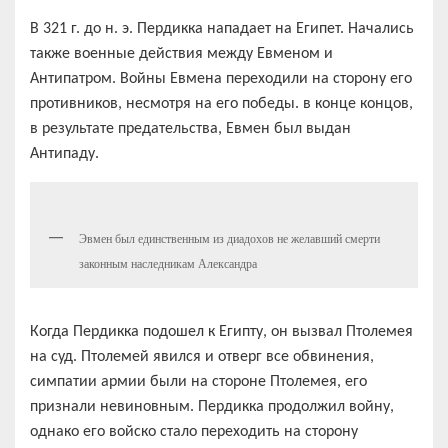
В 321 г. до н. э. Пердикка нападает на Египет. Начались
также военные действия между Евменом и
Антипатром. Войны Евмена переходили на сторону его
противников, несмотря на его победы. в конце концов,
в результате предательства, Евмен был выдан
Антипаду.
Эвмен был единственным из диадохов не желавший смерти
законным наследникам Александра
Когда Пердикка подошел к Египту, он вызвал Птолемея
на суд. Птолемей явился и отверг все обвинения,
симпатии армии были на стороне Птолемея, его
признали невиновным. Пердикка продолжил войну,
однако его войско стало переходить на сторону