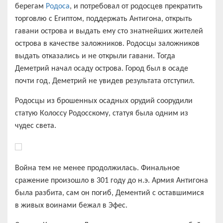
берегам
Родоса
, и потребовал от родосцев прекратить
торговлю с Египтом, поддержать Антигона, открыть
гавани острова и выдать ему сто знатнейших жителей
острова в качестве заложников. Родосцы заложников
выдать отказались и не открыли гавани. Тогда
Деметрий начал осаду острова. Город был в осаде
почти год, Деметрий не увидев результата отступил.
Родосцы из брошенных осадных орудий соорудили
статую Колоссу Родосскому, статуя была одним из
чудес света.
Война тем не менее продолжилась. Финальное
сражение произошло в 301 году до н.э. Армия Антигона
была разбита, сам он погиб, Дементий с оставшимися
в живых воинами бежал в Эфес.