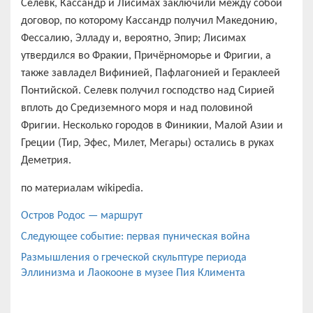
Селевк, Кассандр и Лисимах заключили между собой
договор, по которому Кассандр получил Македонию,
Фессалию, Элладу и, вероятно, Эпир; Лисимах
утвердился во Фракии, Причёрноморье и Фригии, а
также завладел Вифинией, Пафлагонией и Гераклеей
Понтийской. Селевк получил господство над Сирией
вплоть до Средиземного моря и над половиной
Фригии. Несколько городов в Финикии, Малой Азии и
Греции (Тир, Эфес, Милет, Мегары) остались в руках
Деметрия.
по материалам wikipedia.
Остров Родос — маршрут
Следующее событие: первая пуническая война
Размышления о греческой скульптуре периода
Эллинизма и Лаокооне в музее Пия Климента