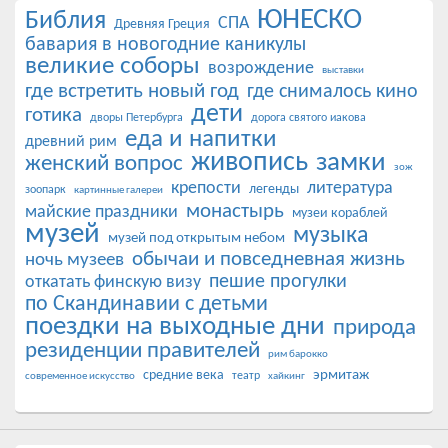
ЮНЕСКО
Библия
СПА
Древняя Греция
бавария в новогодние каникулы
великие соборы
возрождение
выставки
где встретить новый год
где снималось кино
дети
готика
дворы Петербурга
дорога святого иакова
еда и напитки
древний рим
живопись
замки
женский вопрос
зож
крепости
литература
легенды
зоопарк
картинные галереи
монастырь
майские праздники
музеи кораблей
музей
музыка
музей под открытым небом
обычаи и повседневная жизнь
ночь музеев
пешие прогулки
откатать финскую визу
по Скандинавии с детьми
поездки на выходные дни
природа
резиденции правителей
рим барокко
эрмитаж
средние века
театр
современное искусство
хайкинг