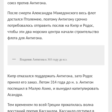
союз против Антигона.
После смерти Александра Македонского весь флот
достался Птолемею, поэтому Антигону срочно
потребовалось отправить послов на Кипр и Родос,
чтобы эти два морских центра начали строительство
флота для Антигона.
Владения Антигона к 303 году до н.э.
Кипр отказался поддержать Антигона, зато Родос
принял его заказ. Летом 314 года до н. э. Антигон
поспешил в Малую Азию, и вынудил капитулировать
Асандра.
Тем временем по всей Греции прокатилась волна
восстаний против Кассандра. Кассандр отступил в