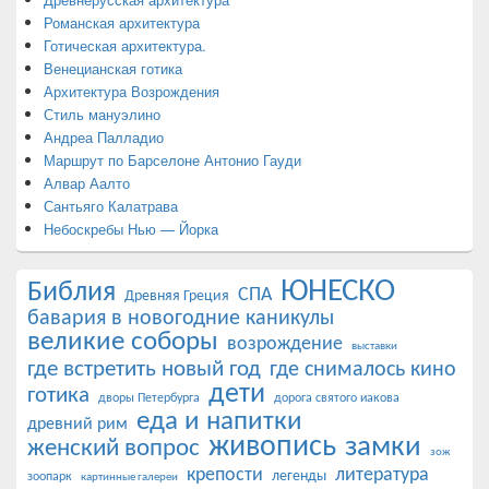
Романская архитектура
Готическая архитектура.
Венецианская готика
Архитектура Возрождения
Стиль мануэлино
Андреа Палладио
Маршрут по Барселоне Антонио Гауди
Алвар Аалто
Сантьяго Калатрава
Небоскребы Нью — Йорка
ЮНЕСКО
Библия
СПА
Древняя Греция
бавария в новогодние каникулы
великие соборы
возрождение
выставки
где встретить новый год
где снималось кино
дети
готика
дворы Петербурга
дорога святого иакова
еда и напитки
древний рим
живопись
замки
женский вопрос
зож
крепости
литература
легенды
зоопарк
картинные галереи