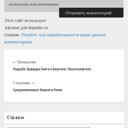
последующих моих комментариев.
Этот сайт использует
Akismet для борьбы со
спамом.
Узнайте, как обрабатываются ваши данные
комментариев
.
Навигация
Предыдущая
по
←
Предыдущая
записям
запись:
Усадьба Эдварда Грига в Бергене (Тролльхауген)
Следующая
Следующая
→
запись:
Средневековые башни в Риме
Область
Страны
основной
боковой