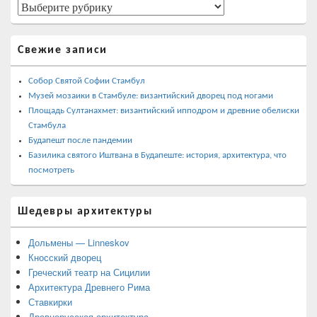
панели
Страны
Свежие записи
Собор Святой Софии Стамбул
Музей мозаики в Стамбуле: византийский дворец под ногами
Площадь Султанахмет: византийский ипподром и древние обелиски
Стамбула
Будапешт после пандемии
Базилика святого Иштвана в Будапеште: история, архитектура, что
посмотреть
Шедевры архитектуры
Дольмены — Linneskov
Кносский дворец
Греческий театр на Сицилии
Архитектура Древнего Рима
Ставкирки
Древнерусская архитектура