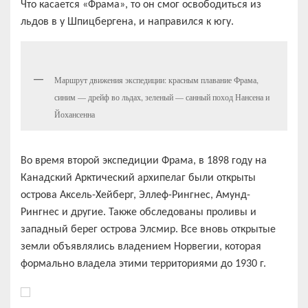
Что касается
«
Фрама
», то он
смог
освободиться
из
льдов
в у Шпицбергена,
и
направился
к
югу.
Маршрут движения экспедиции: красным плавание Фрама,
синим — дрейф во льдах, зеленый — санный поход Нансена и
Йохансенна
Во время второй экспедиции Фрама, в 1898 году на
Канадский Арктический архипелаг были открыты
острова Аксель-Хейберг, Эллеф-Рингнес, Амунд-
Рингнес и другие. Также обследованы проливы и
западный берег острова Элсмир. Все вновь открытые
земли объявлялись владением Норвегии, которая
формально владела этими территориями до 1930 г.