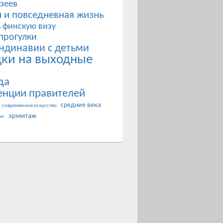
зеев
 и повседневная жизнь
ь финскую визу
прогулки
ндинавии с детьми
дки на выходные
да
енции правителей
средние века
современное искусство
эрмитаж
нг