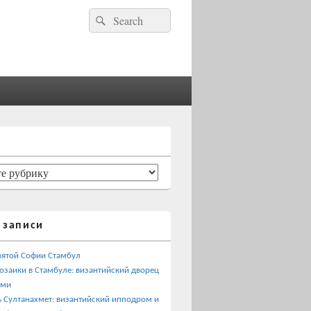
Найти:
Поиск
 записи
вятой Софии Стамбул
озаики в Стамбуле: византийский дворец
ами
 Султанахмет: византийский ипподром и