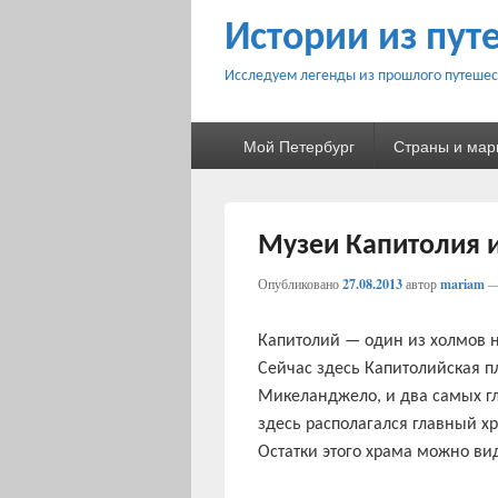
Истории из пут
Исследуем легенды из прошлого путешес
Основное
Мой Петербург
Страны и ма
меню
Музеи Капитолия 
Опубликовано
27.08.2013
автор
mariam
Капитолий — один из холмов н
Сейчас здесь Капитолийская п
Микеланджело, и два самых г
здесь располагался главный х
Остатки этого храма можно ви