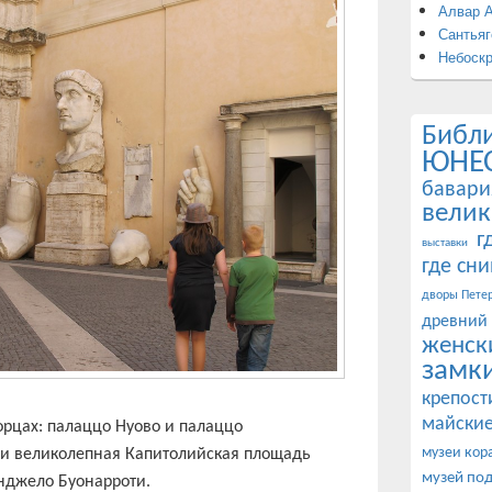
Алвар 
Сантьяг
Небоск
Библ
ЮНЕ
бавари
велик
г
выставки
где сн
дворы Петер
древний
женск
замк
крепост
майские
рцах: палаццо Нуово и палаццо
 и великолепная Капитолийская площадь
музеи кор
музей по
нджело Буонарроти.