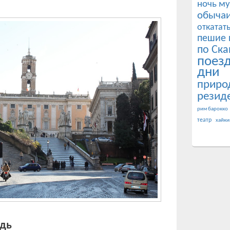
ночь му
обычаи
откатат
пешие 
по Ска
поез
дни
приро
резид
рим барокко
театр
хайки
адь