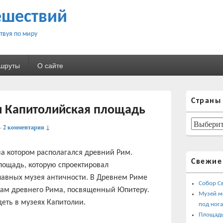
ешествий
твуя по миру
ршруты
О сайте
Область
Страны
основной
и Капитолийская площадь
боковой
панели
Страны
—
2 комментария ↓
а котором располагался древний Рим.
Свежие
лощадь, которую спроектировал
лавных музея античности. В Древнем Риме
Собор С
рам древнего Рима, посвященный Юпитеру.
Музей м
деть в музеях Капитолии.
под ног
Площадь