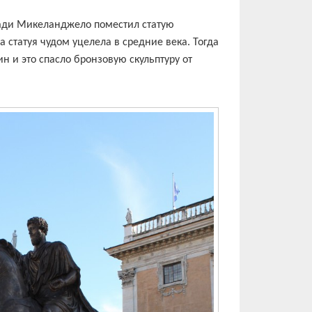
ади Микеланджело поместил статую
та статуя чудом уцелела в средние века. Тогда
ин и это спасло бронзовую скульптуру от