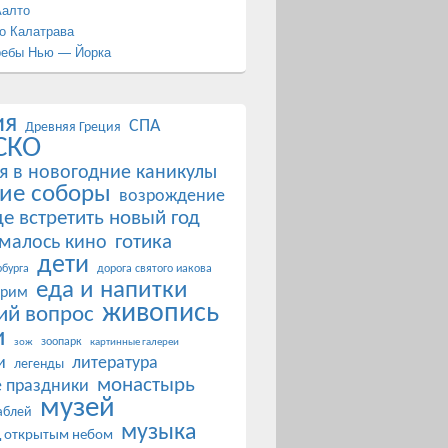
Аалто
о Калатрава
ребы Нью — Йорка
ия
СПА
Древняя Греция
СКО
я в новогодние каникулы
ие соборы
возрождение
де встретить новый год
готика
ималось кино
дети
бурга
дорога святого иакова
еда и напитки
 рим
живопись
ий вопрос
и
зоопарк
зож
картинные галереи
и
литература
легенды
монастырь
 праздники
музей
аблей
музыка
д открытым небом