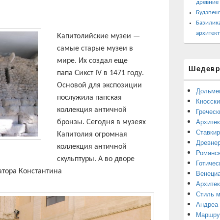
древние
Будапеш
Базилика
архитект
Капитолийские музеи —
самые старые музеи в
мире. Их создал еще
Шедевр
папа Сикст IV в 1471 году.
Основой для экспозиции
Дольме
послужила папская
Кносски
коллекция античной
Греческ
Архитек
бронзы. Сегодня в музеях
Ставкир
Капитолия огромная
Древнер
коллекция античной
Романск
скульптуры. А во дворе
Готичес
атора Константина
Венециа
Архитек
Стиль 
Андреа
Маршрут