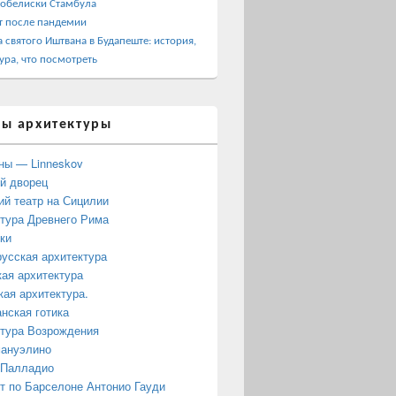
 обелиски Стамбула
т после пандемии
 святого Иштвана в Будапеште: история,
ура, что посмотреть
ы архитектуры
ны — Linneskov
й дворец
ий театр на Сицилии
тура Древнего Рима
ки
усская архитектура
ая архитектура
кая архитектура.
нская готика
тура Возрождения
мануэлино
 Палладио
 по Барселоне Антонио Гауди