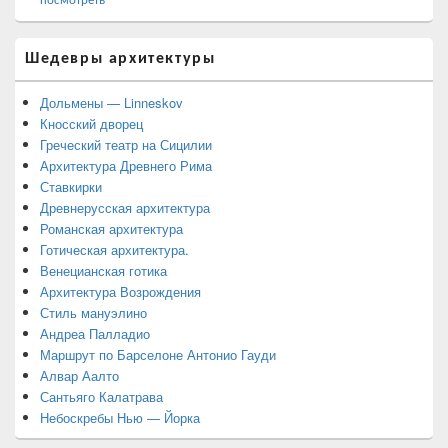
посмотреть
Шедевры архитектуры
Дольмены — Linneskov
Кносский дворец
Греческий театр на Сицилии
Архитектура Древнего Рима
Ставкирки
Древнерусская архитектура
Романская архитектура
Готическая архитектура.
Венецианская готика
Архитектура Возрождения
Стиль мануэлино
Андреа Палладио
Маршрут по Барселоне Антонио Гауди
Алвар Аалто
Сантьяго Калатрава
Небоскребы Нью — Йорка