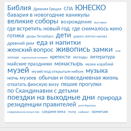
ЮНЕСКО
Библия
СПА
Древняя Греция
бавария в новогодние каникулы
великие соборы
возрождение
выставки
где встретить новый год
где снималось кино
дети
готика
дворы Петербурга
дорога святого иакова
еда и напитки
древний рим
живопись
замки
женский вопрос
зож
крепости
литература
легенды
зоопарк
картинные галереи
монастырь
майские праздники
музеи кораблей
музей
музыка
музей под открытым небом
обычаи и повседневная жизнь
ночь музеев
пешие прогулки
откатать финскую визу
по Скандинавии с детьми
поездки на выходные дни
природа
резиденции правителей
рим барокко
эрмитаж
средние века
театр
современное искусство
хайкинг