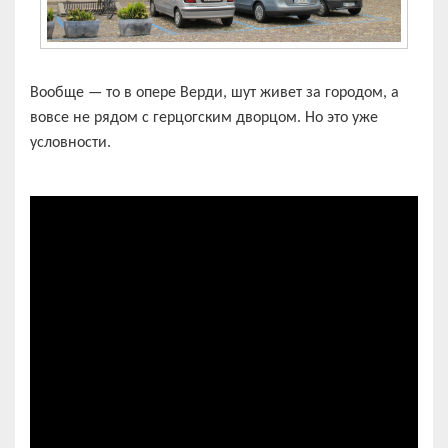
Вообще — то в опере Верди, шут живет за городом, а
вовсе не рядом с герцогским дворцом. Но это уже
условности.