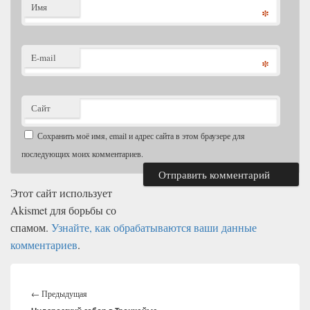
Имя
*
E-mail
*
Сайт
Сохранить моё имя, email и адрес сайта в этом браузере для
последующих моих комментариев.
Этот сайт использует
Akismet для борьбы со
спамом.
Узнайте, как обрабатываются ваши данные
комментариев
.
Навигация
Предыдущая
по
←
Предыдущая
записям