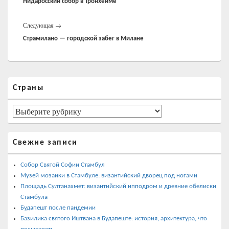
запись:
Нидаросский собор в Тронхейме
Следующая
Следующая
→
запись:
Страмилано — городской забег в Милане
Область
Страны
основной
боковой
панели
Страны
Свежие записи
Собор Святой Софии Стамбул
Музей мозаики в Стамбуле: византийский дворец под ногами
Площадь Султанахмет: византийский ипподром и древние обелиски
Стамбула
Будапешт после пандемии
Базилика святого Иштвана в Будапеште: история, архитектура, что