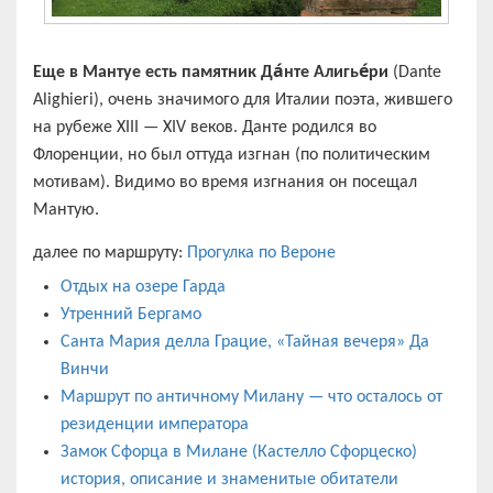
Еще в Мантуе есть памятник Да́нте Алигье́ри
(Dante
Alighieri), очень значимого для Италии поэта, жившего
на рубеже XIII — XIV веков. Данте родился во
Флоренции, но был оттуда изгнан (по политическим
мотивам). Видимо во время изгнания он посещал
Мантую.
далее по маршруту:
Прогулка по Вероне
Отдых на озере Гарда
Утренний Бергамо
Санта Мария делла Грацие, «Тайная вечеря» Да
Винчи
Маршрут по античному Милану — что осталось от
резиденции императора
Замок Сфорца в Милане (Кастелло Сфорцеско)
история, описание и знаменитые обитатели