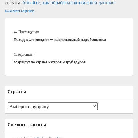
спамом.
Узнайте, как обрабатываются ваши данные
комментариев
.
Навигация
Предыдущая
по
←
Предыдущая
записям
запись:
Поход в Финляндии — национальный парк Реповеси
Следующая
Следующая
→
запись:
Маршрут по стране катаров и трубадуров
Область
Страны
основной
боковой
панели
Страны
Свежие записи