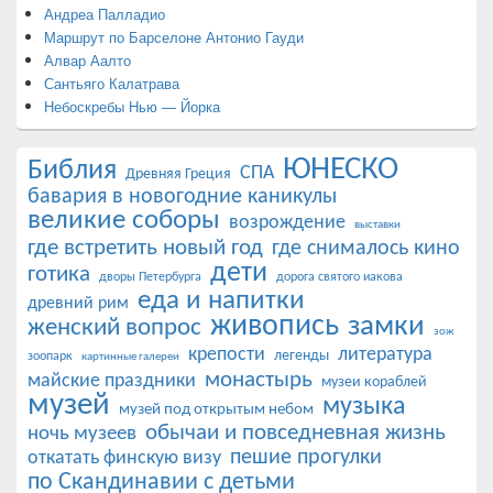
Андреа Палладио
Маршрут по Барселоне Антонио Гауди
Алвар Аалто
Сантьяго Калатрава
Небоскребы Нью — Йорка
ЮНЕСКО
Библия
СПА
Древняя Греция
бавария в новогодние каникулы
великие соборы
возрождение
выставки
где встретить новый год
где снималось кино
дети
готика
дворы Петербурга
дорога святого иакова
еда и напитки
древний рим
живопись
замки
женский вопрос
зож
крепости
литература
легенды
зоопарк
картинные галереи
монастырь
майские праздники
музеи кораблей
музей
музыка
музей под открытым небом
обычаи и повседневная жизнь
ночь музеев
пешие прогулки
откатать финскую визу
по Скандинавии с детьми