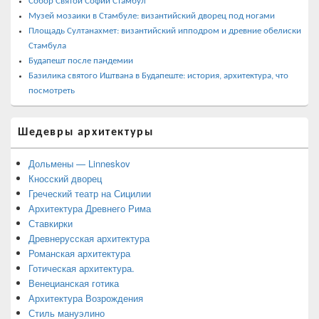
Собор Святой Софии Стамбул
Музей мозаики в Стамбуле: византийский дворец под ногами
Площадь Султанахмет: византийский ипподром и древние обелиски
Стамбула
Будапешт после пандемии
Базилика святого Иштвана в Будапеште: история, архитектура, что
посмотреть
Шедевры архитектуры
Дольмены — Linneskov
Кносский дворец
Греческий театр на Сицилии
Архитектура Древнего Рима
Ставкирки
Древнерусская архитектура
Романская архитектура
Готическая архитектура.
Венецианская готика
Архитектура Возрождения
Стиль мануэлино