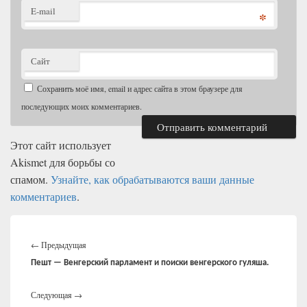
E-mail
*
Сайт
Сохранить моё имя, email и адрес сайта в этом браузере для
последующих моих комментариев.
Этот сайт использует
Akismet для борьбы со
спамом.
Узнайте, как обрабатываются ваши данные
комментариев
.
Навигация
Предыдущая
по
←
Предыдущая
записям
запись:
Пешт — Венгерский парламент и поиски венгерского гуляша.
Следующая
Следующая
→