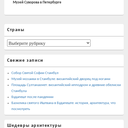
запись:
Музей Суворова в Петербурге
Область
Страны
основной
боковой
панели
Страны
Свежие записи
Собор Святой Софии Стамбул
Музей мозаики в Стамбуле: византийский дворец под ногами
Площадь Султанахмет: византийский ипподром и древние обелиски
Стамбула
Будапешт после пандемии
Базилика святого Иштвана в Будапеште: история, архитектура, что
посмотреть
Шедевры архитектуры