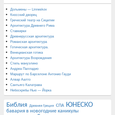
Дольмены — Linneskov
Кносский дворец
Греческий театр на Сицилии
Архитектура Древнего Рима
Ставкирки
Древнерусская архитектура
Романская архитектура
Готическая архитектура.
Венецианская готика
Архитектура Возрождения
Стиль мануэлино
Андреа Палладио
Маршрут по Барселоне Антонио Гауди
Алвар Аалто
Сантьяго Калатрава
Небоскребы Нью — Йорка
ЮНЕСКО
Библия
СПА
Древняя Греция
бавария в новогодние каникулы