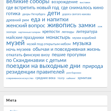
великие соборы
возрождение
выставки
где встретить новый год
где снималось кино
дети
готика
дворы Петербурга
дорога святого иакова
еда и напитки
древний рим
живопись
замки
женский вопрос
зож
крепости
литература
легенды
зоопарк
картинные галереи
монастырь
майские праздники
музеи кораблей
музей
музыка
музей под открытым небом
обычаи и повседневная жизнь
ночь музеев
пешие прогулки
откатать финскую визу
по Скандинавии с детьми
поездки на выходные дни
природа
резиденции правителей
рим барокко
эрмитаж
средние века
театр
современное искусство
хайкинг
Мета