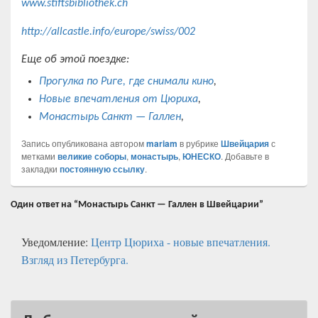
www.stiftsbibliothek.ch
http://allcastle.info/europe/swiss/002
Еще об этой поездке:
Прогулка по Риге, где снимали кино
,
Новые впечатления от Цюриха
,
Монастырь Санкт — Галлен
,
Запись опубликована автором
mariam
в рубрике
Швейцария
с
метками
великие соборы
,
монастырь
,
ЮНЕСКО
. Добавьте в
закладки
постоянную ссылку
.
Один ответ на “Монастырь Санкт — Галлен в Швейцарии”
Уведомление:
Центр Цюриха - новые впечатления.
Взгляд из Петербурга.