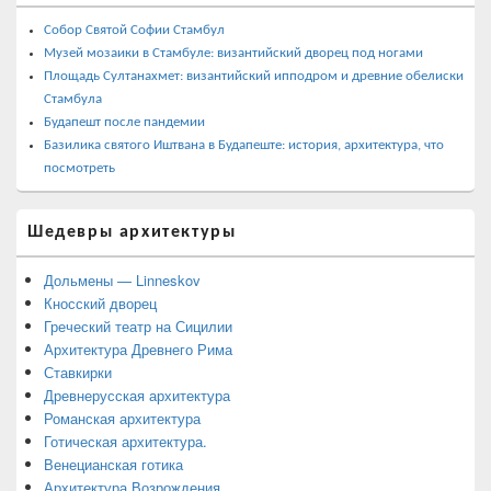
Собор Святой Софии Стамбул
Музей мозаики в Стамбуле: византийский дворец под ногами
Площадь Султанахмет: византийский ипподром и древние обелиски
Стамбула
Будапешт после пандемии
Базилика святого Иштвана в Будапеште: история, архитектура, что
посмотреть
Шедевры архитектуры
Дольмены — Linneskov
Кносский дворец
Греческий театр на Сицилии
Архитектура Древнего Рима
Ставкирки
Древнерусская архитектура
Романская архитектура
Готическая архитектура.
Венецианская готика
Архитектура Возрождения