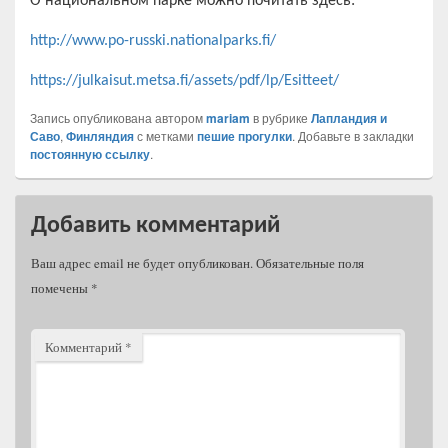
О национальном парке можно почитать здесь:
http://www.po-russki.nationalparks.fi/
https://julkaisut.metsa.fi/assets/pdf/lp/Esitteet/
Запись опубликована автором
mariam
в рубрике
Лапландия и
Саво
,
Финляндия
с метками
пешие прогулки
. Добавьте в закладки
постоянную ссылку
.
Добавить комментарий
Ваш адрес email не будет опубликован.
Обязательные поля
помечены
*
Комментарий
*