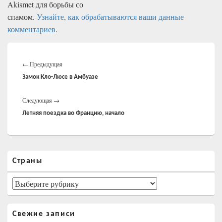
Akismet для борьбы со
спамом.
Узнайте, как обрабатываются ваши данные
комментариев
.
Навигация
Предыдущая
по
←
Предыдущая
записям
запись:
Замок Кло-Люсе в Амбуазе
Следующая
Следующая
→
запись:
Летняя поездка во Францию, начало
Область
Страны
основной
боковой
панели
Страны
Свежие записи