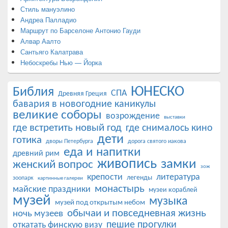
Стиль мануэлино
Андреа Палладио
Маршрут по Барселоне Антонио Гауди
Алвар Аалто
Сантьяго Калатрава
Небоскребы Нью — Йорка
ЮНЕСКО
Библия
СПА
Древняя Греция
бавария в новогодние каникулы
великие соборы
возрождение
выставки
где встретить новый год
где снималось кино
дети
готика
дворы Петербурга
дорога святого иакова
еда и напитки
древний рим
живопись
замки
женский вопрос
зож
крепости
литература
легенды
зоопарк
картинные галереи
монастырь
майские праздники
музеи кораблей
музей
музыка
музей под открытым небом
обычаи и повседневная жизнь
ночь музеев
пешие прогулки
откатать финскую визу