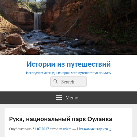
Истории из путешествий
Исследуем легенды из прошлого путешествуя по миру
Найти:
Поиск
Меню
Рука, национальный парк Оуланка
Опубликовано
31.07.2017
автор
mariam
—
Нет комментариев ↓