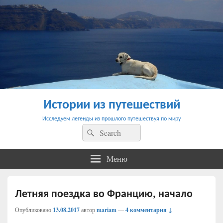
Истории из путешествий
Исследуем легенды из прошлого путешествуя по миру
Найти:
Поиск
Меню
Летняя поездка во Францию, начало
Опубликовано
13.08.2017
автор
mariam
—
4 комментария ↓