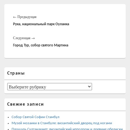
Навигация
Предыдущая
по
←
Предыдущая
записям
запись:
Рука, национальный парк Оуланка
Следующая
Следующая
→
запись:
Город Тур, собор святого Мартина
Область
Страны
основной
боковой
панели
Страны
Свежие записи
Собор Святой Софии Стамбул
Музей мозаики в Стамбуле: византийский дворец под ногами
Площадь Султанахмет: византийский ипподром и древние обелиски