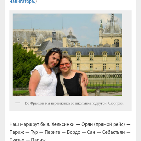
навигатора.
)
Во Франции мы пересеклись со школьной подругой. Сюрприз.
Наш маршрут был: Хельсинки — Орли (прямой рейс) —
Париж — Тур — Периге — Бордо — Сан — Себастьян —
Пуатье — Париж.