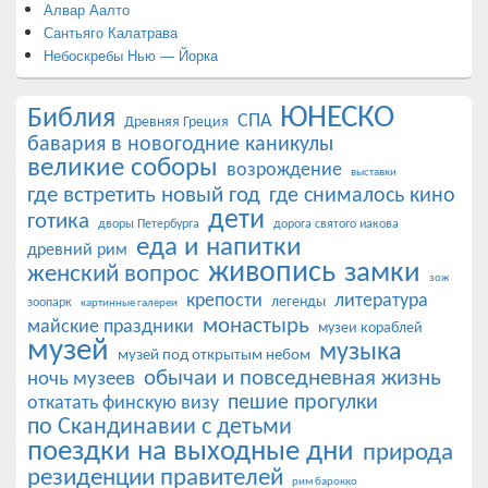
Алвар Аалто
Сантьяго Калатрава
Небоскребы Нью — Йорка
ЮНЕСКО
Библия
СПА
Древняя Греция
бавария в новогодние каникулы
великие соборы
возрождение
выставки
где встретить новый год
где снималось кино
дети
готика
дворы Петербурга
дорога святого иакова
еда и напитки
древний рим
живопись
замки
женский вопрос
зож
крепости
литература
легенды
зоопарк
картинные галереи
монастырь
майские праздники
музеи кораблей
музей
музыка
музей под открытым небом
обычаи и повседневная жизнь
ночь музеев
пешие прогулки
откатать финскую визу
по Скандинавии с детьми
поездки на выходные дни
природа
резиденции правителей
рим барокко