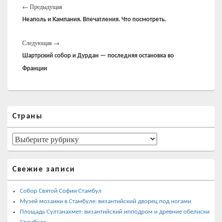
Предыдущая
по
←
Предыдущая
записям
запись:
Неаполь и Кампания. Впечатления. Что посмотреть.
Следующая
Следующая
→
запись:
Шартрский собор и Дурдан — последняя остановка во
Франции
Область
Страны
основной
боковой
панели
Страны
Свежие записи
Собор Святой Софии Стамбул
Музей мозаики в Стамбуле: византийский дворец под ногами
Площадь Султанахмет: византийский ипподром и древние обелиски