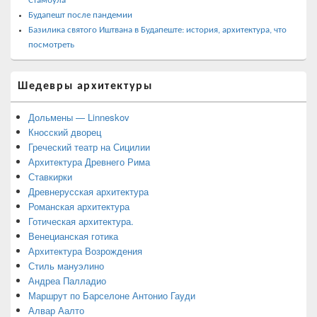
Стамбула
Будапешт после пандемии
Базилика святого Иштвана в Будапеште: история, архитектура, что
посмотреть
Шедевры архитектуры
Дольмены — Linneskov
Кносский дворец
Греческий театр на Сицилии
Архитектура Древнего Рима
Ставкирки
Древнерусская архитектура
Романская архитектура
Готическая архитектура.
Венецианская готика
Архитектура Возрождения
Стиль мануэлино
Андреа Палладио
Маршрут по Барселоне Антонио Гауди
Алвар Аалто