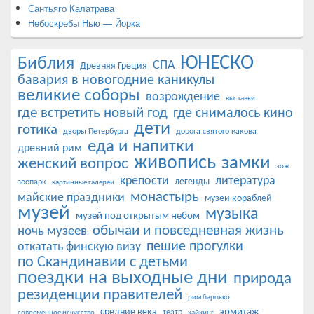
Сантьяго Калатрава
Небоскребы Нью — Йорка
ЮНЕСКО
Библия
СПА
Древняя Греция
бавария в новогодние каникулы
великие соборы
возрождение
выставки
где встретить новый год
где снималось кино
дети
готика
дворы Петербурга
дорога святого иакова
еда и напитки
древний рим
живопись
замки
женский вопрос
зож
крепости
литература
легенды
зоопарк
картинные галереи
монастырь
майские праздники
музеи кораблей
музей
музыка
музей под открытым небом
обычаи и повседневная жизнь
ночь музеев
пешие прогулки
откатать финскую визу
по Скандинавии с детьми
поездки на выходные дни
природа
резиденции правителей
рим барокко
эрмитаж
средние века
театр
современное искусство
хайкинг