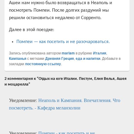
Ашеи нам нужно было возвращаться в Неаполь и
посмотреть Помпеи. После долгих раздумий мы
решили остановиться недалеко от Сорренто.
Далее в этой поездке:
Помпеи — как посетить и не разочароваться.
Запись опубликована автором
mariam
в рубрике
Италия
,
Кампанья
с метками
Древняя Греция
,
еда и напитки
. Добавьте в
закладки
постоянную ссылку
.
2 комментария к “Отдых на юге Италии. Пестум, Елия Велья, Ашея
и моцарелла”
Уведомление:
Неаполь и Кампания. Впечатления. Что
посмотреть. - Кафедра меланхолии
Уведомление:
Помпеи - как посетить и не