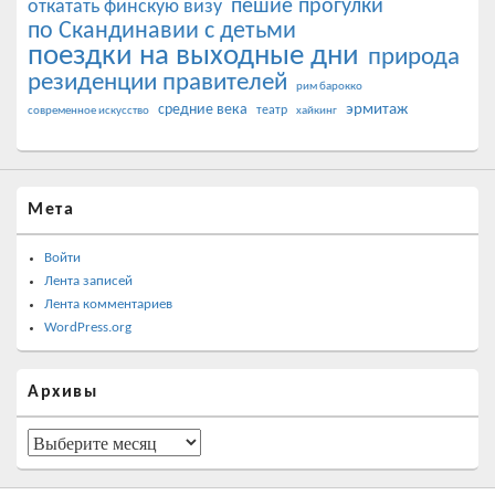
пешие прогулки
откатать финскую визу
по Скандинавии с детьми
поездки на выходные дни
природа
резиденции правителей
рим барокко
эрмитаж
средние века
театр
современное искусство
хайкинг
Мета
Войти
Лента записей
Лента комментариев
WordPress.org
Архивы
Архивы