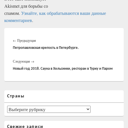
Akismet для борьбы со
спамом.
Узнайте, как обрабатываются ваши данные
комментариев
.
Навигация
Предыдущая
по
←
Предыдущая
записям
запись:
Петропавловская крепость в Петербурге.
Следующая
Следующая
→
запись:
Новый год 2018. Сауна в Хельсинки, ресторан в Турку и Паром
Область
Страны
основной
боковой
панели
Страны
Свежие записи