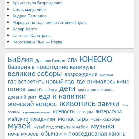
Архитектура Возрождения
Стиль мануэлино
Андреа Палладио
Маршрут по Барселоне Антонио Гауди
Алвар Аалто
Сантьяго Калатрава
Небоскребы Нью — Йорка
ЮНЕСКО
Библия
СПА
Древняя Греция
бавария в новогодние каникулы
великие соборы
возрождение
выставки
где встретить новый год
где снималось кино
дети
готика
дворы Петербурга
дорога святого иакова
еда и напитки
древний рим
живопись
замки
женский вопрос
зож
крепости
литература
легенды
зоопарк
картинные галереи
монастырь
майские праздники
музеи кораблей
музей
музыка
музей под открытым небом
обычаи и повседневная жизнь
ночь музеев