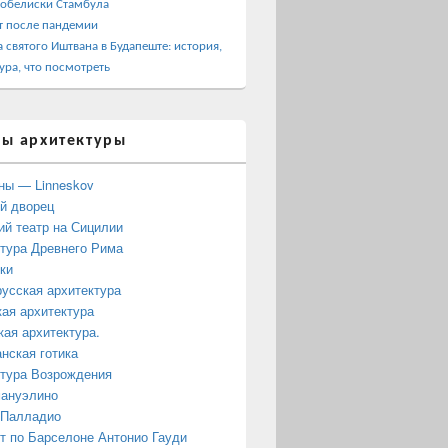
 обелиски Стамбула
т после пандемии
 святого Иштвана в Будапеште: история,
ура, что посмотреть
ы архитектуры
ны — Linneskov
й дворец
ий театр на Сицилии
тура Древнего Рима
ки
усская архитектура
ая архитектура
кая архитектура.
нская готика
тура Возрождения
мануэлино
 Палладио
 по Барселоне Антонио Гауди