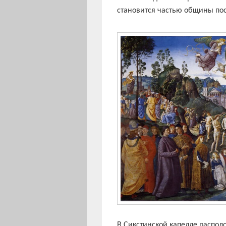
становится частью общины по
В Сикстинской капелле распол