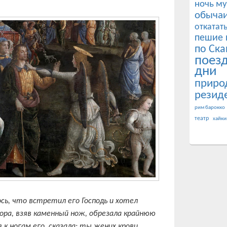
ночь му
обычаи
откатат
пешие 
по Ска
поез
дни
приро
резид
рим барокко
театр
хайки
ось, что встретил его Господь и хотел
ора, взяв каменный нож, обрезала крайнюю
в к ногам его, сказала: ты жених крови