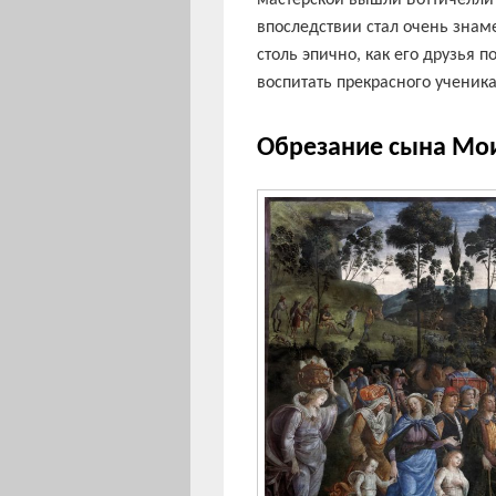
мастерской вышли Боттичелли
впоследствии стал очень знам
столь эпично, как его друзья п
воспитать прекрасного ученик
Обрезание сына Мои