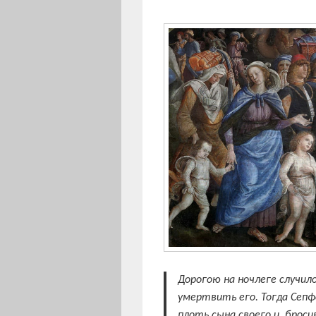
Дорогою на ночлеге случил
умертвить его. Тогда Сепф
плоть сына своего и, броси