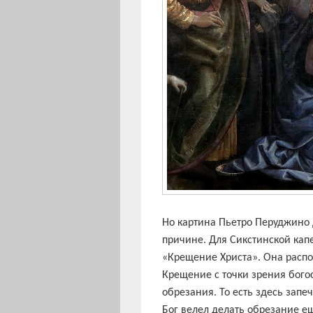
Но картина Пьетро Перуджино 
причине. Для Сикстинской ка
«Крещение Христа». Она распол
Крещение с точки зрения бого
обрезания. То есть здесь зап
Бог велел делать обрезание е