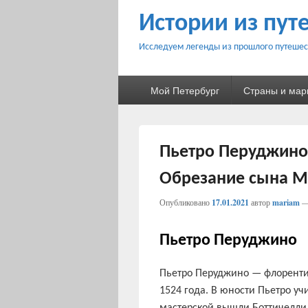
Истории из пут
Исследуем легенды из прошлого путешес
Основное
Мой Петербург
Страны и ма
меню
Пьетро Перуджино 
Обрезание сына М
Опубликовано
17.01.2021
автор
mariam
Пьетро Перуджино
Пьетро Перуджино — флорентий
1524 года. В юности Пьетро уч