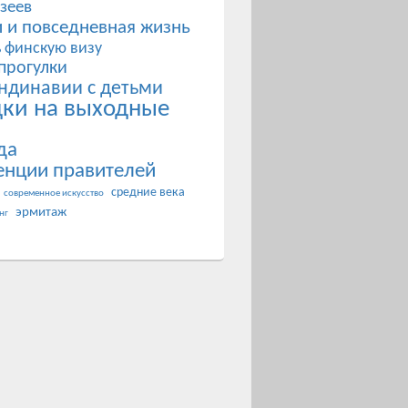
зеев
 и повседневная жизнь
ь финскую визу
прогулки
ндинавии с детьми
дки на выходные
да
енции правителей
средние века
современное искусство
эрмитаж
нг