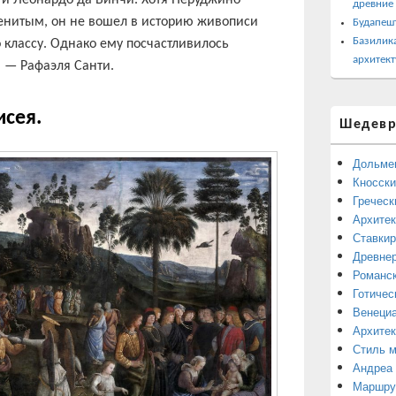
 и Леонардо да Винчи. Хотя Перуджино
древние
енитым, он не вошел в историю живописи
Будапеш
Базилика
о классу. Однако ему посчастливилось
архитект
а — Рафаэля Санти.
сея.
Шедевр
Дольме
Кносски
Греческ
Архитек
Ставкир
Древнер
Романск
Готичес
Венециа
Архитек
Стиль 
Андреа
Маршрут