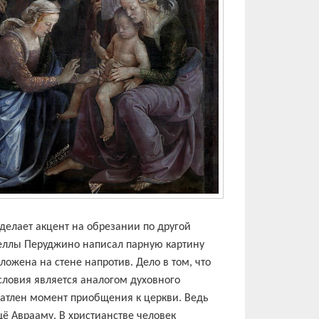
делает акцент на обрезании по другой
пеллы Перуджино написал парную картину
ожена на стене напротив. Дело в том, что
словия является аналогом духовного
ечатлен момент приобщения к церкви. Ведь
щё Аврааму. В христианстве человек