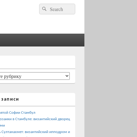
Найти:
Поиск
 записи
вятой Софии Стамбул
озаики в Стамбуле: византийский дворец
ами
 Султанахмет: византийский ипподром и