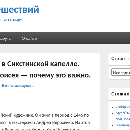
ешествий
твуя по миру
ршруты
О сайте
Область
Страны
основной
в Сикстинской капелле.
боковой
панели
Страны
оисея — почему это важно.
—
Нет комментариев ↓
Свежие
Собор С
Музей м
ский художник. Он жил в период с 1446 по
под ног
ился в мастерской Андреа Верроккьо. Из этой
Площадь