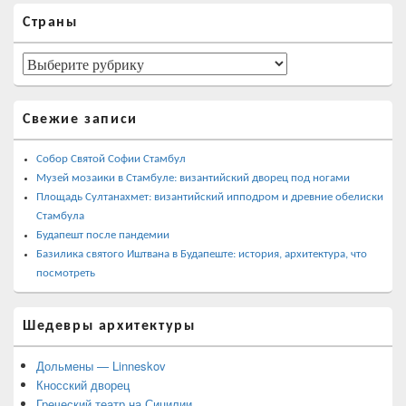
Область
Страны
основной
боковой
панели
Страны
Свежие записи
Собор Святой Софии Стамбул
Музей мозаики в Стамбуле: византийский дворец под ногами
Площадь Султанахмет: византийский ипподром и древние обелиски
Стамбула
Будапешт после пандемии
Базилика святого Иштвана в Будапеште: история, архитектура, что
посмотреть
Шедевры архитектуры
Дольмены — Linneskov
Кносский дворец
Греческий театр на Сицилии