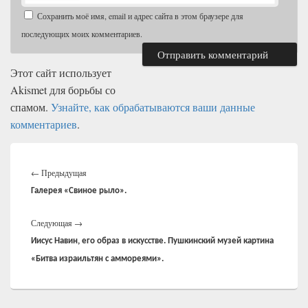
Сохранить моё имя, email и адрес сайта в этом браузере для
последующих моих комментариев.
Этот сайт использует
Akismet для борьбы со
спамом.
Узнайте, как обрабатываются ваши данные
комментариев
.
Навигация
Предыдущая
по
←
Предыдущая
записям
запись:
Галерея «Свиное рыло».
Следующая
Следующая
→
запись:
Иисус Навин, его образ в искусстве. Пушкинский музей картина
«Битва израильтян с аммореями».