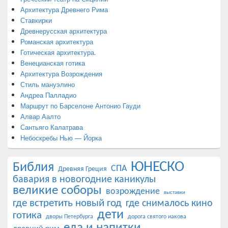
Архитектура Древнего Рима
Ставкирки
Древнерусская архитектура
Романская архитектура
Готическая архитектура.
Венецианская готика
Архитектура Возрождения
Стиль мануэлино
Андреа Палладио
Маршрут по Барселоне Антонио Гауди
Алвар Аалто
Сантьяго Калатрава
Небоскребы Нью — Йорка
ЮНЕСКО
Библия
СПА
Древняя Греция
бавария в новогодние каникулы
великие соборы
возрождение
выставки
где встретить новый год
где снималось кино
дети
готика
дворы Петербурга
дорога святого иакова
еда и напитки