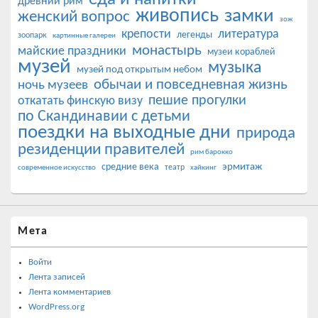
древний рим
живопись
замки
женский вопрос
зож
крепости
литература
легенды
зоопарк
картинные галереи
монастырь
майские праздники
музеи кораблей
музей
музыка
музей под открытым небом
обычаи и повседневная жизнь
ночь музеев
пешие прогулки
откатать финскую визу
по Скандинавии с детьми
поездки на выходные дни
природа
резиденции правителей
рим барокко
эрмитаж
средние века
театр
современное искусство
хайкинг
Мета
Войти
Лента записей
Лента комментариев
WordPress.org