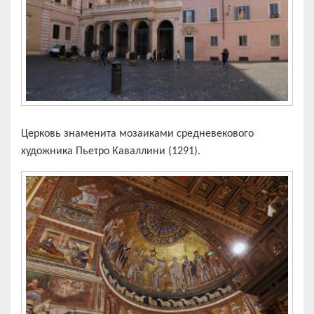
Церковь знaмeнита мозаиками средневекового
художника Пьeтро Каваллини (1291).