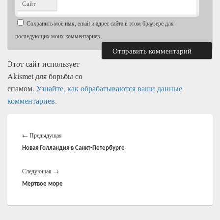
Сайт
Сохранить моё имя, email и адрес сайта в этом браузере для
последующих моих комментариев.
Этот сайт использует
Akismet для борьбы со
спамом.
Узнайте, как обрабатываются ваши данные
комментариев
.
Навигация
Предыдущая
по
←
Предыдущая
записям
запись:
Новая Голландия в Санкт-Петербурге
Следующая
Следующая
→
запись:
Мертвое море