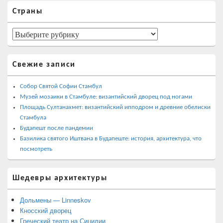
Область
Страны
основной
боковой
панели
Страны
Свежие записи
Собор Святой Софии Стамбул
Музей мозаики в Стамбуле: византийский дворец под ногами
Площадь Султанахмет: византийский ипподром и древние обелиски
Стамбула
Будапешт после пандемии
Базилика святого Иштвана в Будапеште: история, архитектура, что
посмотреть
Шедевры архитектуры
Дольмены — Linneskov
Кносский дворец
Греческий театр на Сицилии