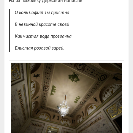
На их помолвку Державин написал:
О коль София! Ты приятна
В невинной красоте своей
Как чистая вода прозрачна
Блистая розовой зарей.