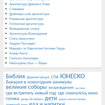
Архитектура Древнего Рима
Ставкирки
Древнерусская архитектура
Романская архитектура
Готическая архитектура.
Венецианская готика
Архитектура Возрождения
Стиль мануэлино
Андреа Палладио
Маршрут по Барселоне Антонио Гауди
Алвар Аалто
Сантьяго Калатрава
Небоскребы Нью — Йорка
ЮНЕСКО
Библия
СПА
Древняя Греция
бавария в новогодние каникулы
великие соборы
возрождение
выставки
где встретить новый год
где снималось кино
дети
готика
дворы Петербурга
дорога святого иакова
еда и напитки
древний рим