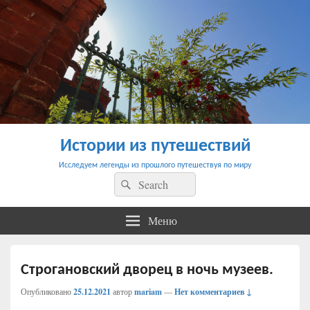
Истории из путешествий
Исследуем легенды из прошлого путешествуя по миру
Найти:
Поиск
Меню
Строгановский дворец в ночь музеев.
Опубликовано
25.12.2021
автор
mariam
—
Нет комментариев ↓