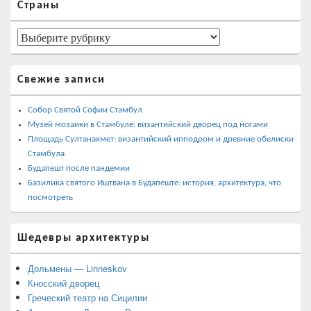
Страны
основной
боковой
панели
Страны
Свежие записи
Собор Святой Софии Стамбул
Музей мозаики в Стамбуле: византийский дворец под ногами
Площадь Султанахмет: византийский ипподром и древние обелиски
Стамбула
Будапешт после пандемии
Базилика святого Иштвана в Будапеште: история, архитектура, что
посмотреть
Шедевры архитектуры
Дольмены — Linneskov
Кносский дворец
Греческий театр на Сицилии