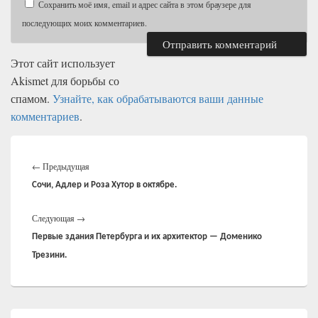
Сохранить моё имя, email и адрес сайта в этом браузере для
последующих моих комментариев.
Этот сайт использует
Akismet для борьбы со
спамом.
Узнайте, как обрабатываются ваши данные
комментариев
.
Навигация
Предыдущая
по
←
Предыдущая
записям
запись:
Сочи, Адлер и Роза Хутор в октябре.
Следующая
Следующая
→
запись:
Первые здания Петербурга и их архитектор — Доменико
Трезини.
Область