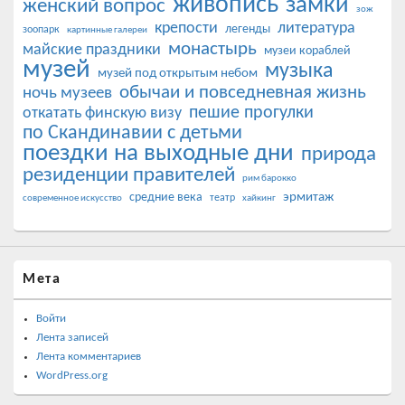
живопись
замки
женский вопрос
зож
крепости
литература
легенды
зоопарк
картинные галереи
монастырь
майские праздники
музеи кораблей
музей
музыка
музей под открытым небом
обычаи и повседневная жизнь
ночь музеев
пешие прогулки
откатать финскую визу
по Скандинавии с детьми
поездки на выходные дни
природа
резиденции правителей
рим барокко
эрмитаж
средние века
театр
современное искусство
хайкинг
Мета
Войти
Лента записей
Лента комментариев
WordPress.org