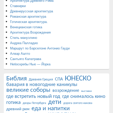
Архитектура Древнего Рима
Ставкирки
Древнерусская архитектура
Романская архитектура
Готическая архитектура.
Венецианская готика
Архитектура Возрождения
Стиль мануэлино
Андреа Палладио
Маршрут по Барселоне Антонио Гауди
Алвар Аалто
Сантьяго Калатрава
Небоскребы Нью — Йорка
ЮНЕСКО
Библия
СПА
Древняя Греция
бавария в новогодние каникулы
великие соборы
возрождение
выставки
где встретить новый год
где снималось кино
дети
готика
дворы Петербурга
дорога святого иакова
еда и напитки
древний рим