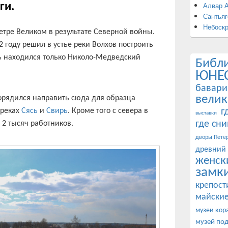
Алвар 
ги.
Сантьяг
Небоск
етре Великом в результате Северной войны.
2 году решил в устье реки Волхов построить
ь находился только Николо-Медведский
Библ
ЮНЕ
бавари
велик
порядился направить сюда для образца
г
 реках
Сясь
и
Свирь
. Кроме того с севера в
выставки
где сн
 2 тысяч работников.
дворы Петер
древний
женск
замк
крепост
майские
музеи кор
музей по