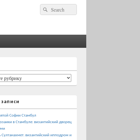
Найти:
Поиск
 записи
вятой Софии Стамбул
озаики в Стамбуле: византийский дворец
ами
 Султанахмет: византийский ипподром и