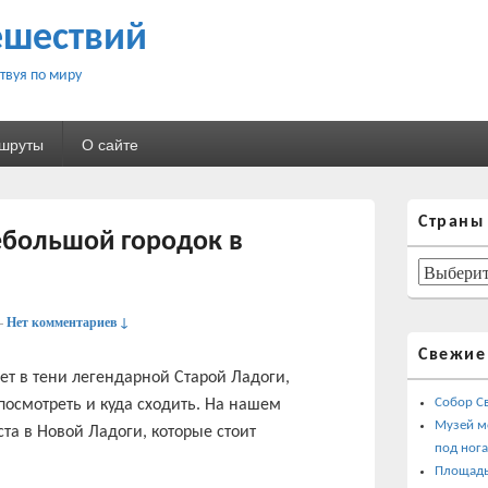
ешествий
твуя по миру
ршруты
О сайте
Область
Страны
основной
ебольшой городок в
боковой
панели
Страны
—
Нет комментариев ↓
Свежие
ет в тени легендарной Старой Ладоги,
Собор С
 посмотреть и куда сходить. На нашем
Музей м
та в Новой Ладоги, которые стоит
под ног
Площадь