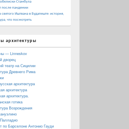
 обелиски Стамбула
т после пандемии
 святого Иштвана в Будапеште: история,
ура, что посмотреть
ы архитектуры
ны — Linneskov
й дворец
ий театр на Сицилии
тура Древнего Рима
ки
усская архитектура
ая архитектура
кая архитектура.
нская готика
тура Возрождения
мануэлино
 Палладио
 по Барселоне Антонио Гауди