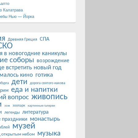
Аалто
о Калатрава
ребы Нью — Йорка
ия
СПА
Древняя Греция
СКО
я в новогодние каникулы
ие соборы
возрождение
де встретить новый год
готика
ималось кино
дети
бурга
дорога святого иакова
еда и напитки
 рим
живопись
ий вопрос
и
зоопарк
зож
картинные галереи
и
литература
легенды
монастырь
 праздники
музей
аблей
музыка
д открытым небом