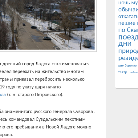
ночь му
обычаи
откатат
пешие 
по Ска
поез
дни
приро
резид
 древний город Ладога стал именоваться
рим барокко
велел переехать на жительство многим
театр
хайки
страны приказал перебросить несколько
19 году по указу царя начато
ала
(т. н. старого Петровского).
а знаменитого русского генерала Суворова .
здесь командовал Суздальским пехотным
рию его пребывания в Новой Ладоге можно
орова.