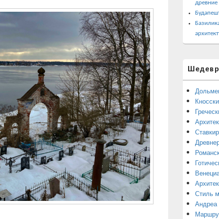
древние
Будапеш
Базилика
архитект
Шедевр
Дольме
Кносски
Греческ
Архитек
Ставкир
Древнер
Романск
Готичес
Венециа
Архитек
Стиль 
Андреа
Маршрут