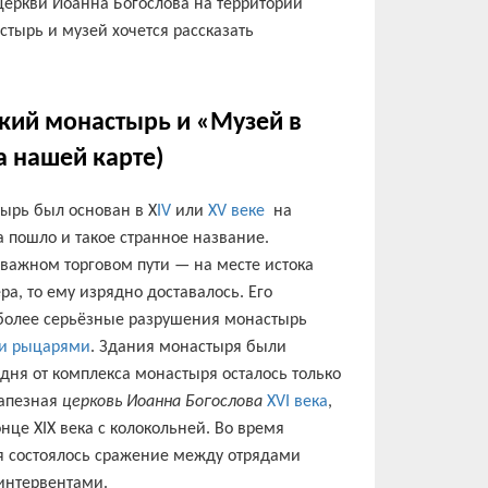
церкви Иоанна Богослова на территории
тырь и музей хочется рассказать
кий монастырь и «Музей в
а нашей карте)
ырь был основан в X
IV
или
XV веке
на
а пошло и такое странное название.
 важном торговом пути — на месте истока
ра, то ему изрядно доставалось. Его
более серьёзные разрушения монастырь
и рыцарями
. Здания монастыря были
одня от комплекса монастыря осталось только
рапезная
церковь Иоанна Богослова
XVI века
,
нце XIX века с колокольней. Во время
я состоялось сражение между отрядами
интервентами.