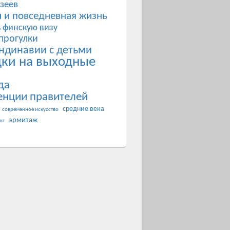
зеев
 и повседневная жизнь
ь финскую визу
прогулки
ндинавии с детьми
дки на выходные
да
енции правителей
средние века
современное искусство
эрмитаж
нг