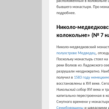
расположенный в колокольне 
бывшего монастыря. Про монас
подробнее.
Николо-медведковс
колокольне» (№ 7 н
Николо-медведковский монаст
полуострове
Медведец
, отсюд
Поскольку монастырь стоял на
реки Волхов из Ладожского озе
разрушали неоднократно. Наи
получил в
1583 году
немецким
восстановлены в XVI веке. Сег
Никольский собор
XVI века и т
капитально перестроенная в ко
Смутного времени у монастыр
Семибоярщины
и шведскими 