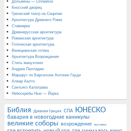
Дольмены — Linneskov
Кносский дворец
Греческий театр на Сицилии
Архитектура Древнего Рима
Ставкирки
Древнерусская архитектура
Романская архитектура
Готическая архитектура.
Венецианская готика
Архитектура Возрождения
Стиль мануэлино
Андреа Палладио
Маршрут по Барселоне Антонио Гауди
Алвар Аалто
Сантьяго Калатрава
Небоскребы Нью — Йорка
ЮНЕСКО
Библия
СПА
Древняя Греция
бавария в новогодние каникулы
великие соборы
возрождение
выставки
где встретить новый год
где снималось кино