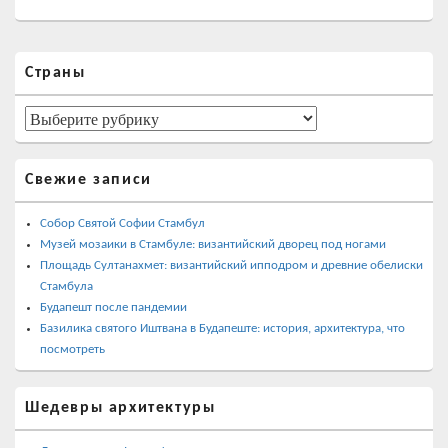
Область
Страны
основной
боковой
панели
Страны
Свежие записи
Собор Святой Софии Стамбул
Музей мозаики в Стамбуле: византийский дворец под ногами
Площадь Султанахмет: византийский ипподром и древние обелиски
Стамбула
Будапешт после пандемии
Базилика святого Иштвана в Будапеште: история, архитектура, что
посмотреть
Шедевры архитектуры