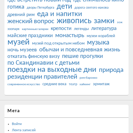
дети
готика
дворы Петербурга
дорога святого иакова
еда и напитки
древний рим
живопись
замки
женский вопрос
зож
крепости
литература
легенды
зоопарк
картинные галереи
монастырь
майские праздники
музеи кораблей
музей
музыка
музей под открытым небом
обычаи и повседневная жизнь
ночь музеев
пешие прогулки
откатать финскую визу
по Скандинавии с детьми
поездки на выходные дни
природа
резиденции правителей
рим барокко
эрмитаж
средние века
театр
современное искусство
хайкинг
Мета
Войти
Лента записей