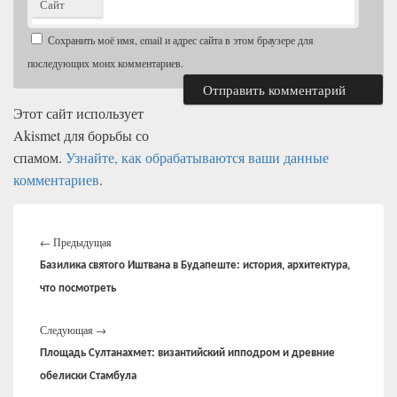
Сайт
Сохранить моё имя, email и адрес сайта в этом браузере для
последующих моих комментариев.
Этот сайт использует
Akismet для борьбы со
спамом.
Узнайте, как обрабатываются ваши данные
комментариев
.
Навигация
Предыдущая
по
←
Предыдущая
записям
запись:
Базилика святого Иштвана в Будапеште: история, архитектура,
что посмотреть
Следующая
Следующая
→
запись:
Площадь Султанахмет: византийский ипподром и древние
обелиски Стамбула