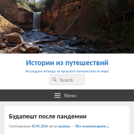
Истории из путешествий
Исследуем легенды из прошлого путешествуя по миру
Найти:
Поиск
Меню
Будапешт после пандемии
Опубликовано
02.01.2026
автор
mariam
—
Нет комментариев ↓