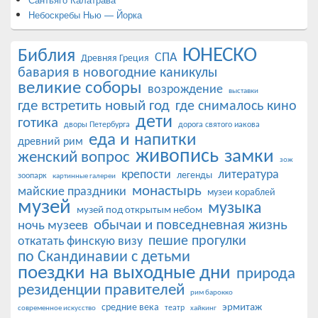
Небоскребы Нью — Йорка
ЮНЕСКО
Библия
СПА
Древняя Греция
бавария в новогодние каникулы
великие соборы
возрождение
выставки
где встретить новый год
где снималось кино
дети
готика
дворы Петербурга
дорога святого иакова
еда и напитки
древний рим
живопись
замки
женский вопрос
зож
крепости
литература
легенды
зоопарк
картинные галереи
монастырь
майские праздники
музеи кораблей
музей
музыка
музей под открытым небом
обычаи и повседневная жизнь
ночь музеев
пешие прогулки
откатать финскую визу
по Скандинавии с детьми
поездки на выходные дни
природа
резиденции правителей
рим барокко
эрмитаж
средние века
театр
современное искусство
хайкинг