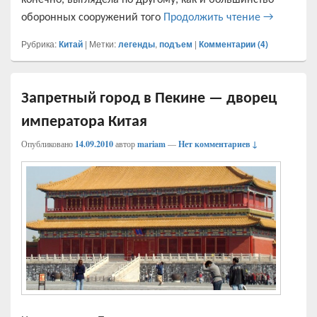
Великая ки
оборонных сооружений того
Продолжить чтение
→
Рубрика:
Китай
|
Метки:
легенды
,
подъем
|
Комментарии (
4
)
Запретный город в Пекине — дворец
императора Китая
Опубликовано
14.09.2010
автор
mariam
—
Нет комментариев ↓