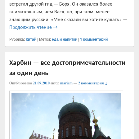
встретил другой гид — Боря. Он оказался более
внимательным, чем Вася, но, при этом, менее
знающим русский. «Мне сказали вы хотите кушать» —
Пекин — от полного неприятия до полно
Продолжить чтение
→
Рубрика:
Китай
|
Метки:
еда и напитки
|
1
комментарий
Харбин — все достопримечательности
за один день
Опубликовано
21.09.2010
автор
mariam
—
2 комментария ↓