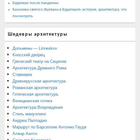
Будапешт после пандемии
Базилика святого Иштвана в Будапеште: история, архитектура, что
посмотреть
Шедевры архитектуры
Дольмены — Linneskov
Кносский дворец
Греческий театр на Сицилии
Архитектура Древнего Рима
Ставкирки
Древнерусская архитектура
Романская архитектура
Готическая архитектура.
Венецианская готика
Архитектура Возрождения
Стиль мануэлино
Андреа Палладио
Маршрут по Барселоне Антонио Гауди
Алвар Аалто
Сантьяго Калатрава