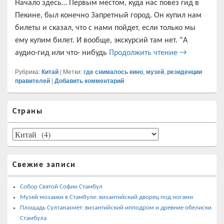
Начало здесь… Первым местом, куда нас повез гид в
Пекине, был конечно Запретный город. Он купил нам
билеты и сказал, что с нами пойдет, если только мы
ему купим билет. И вообще, экскурсий там нет. “А
Запретный г
аудио-гид или что- нибудь
Продолжить чтение
→
Рубрика:
Китай
|
Метки:
где снималось кино
,
музей
,
резиденции
правителей
|
Добавить комментарий
Область
Страны
основной
боковой
панели
Страны
Свежие записи
Собор Святой Софии Стамбул
Музей мозаики в Стамбуле: византийский дворец под ногами
Площадь Султанахмет: византийский ипподром и древние обелиски
Стамбула