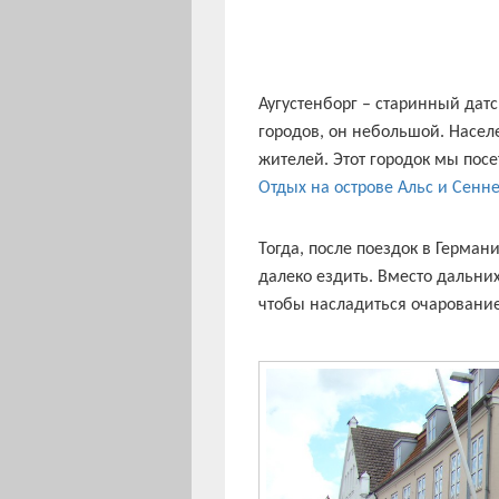
Аугустенборг – старинный дат
городов, он небольшой. Населе
жителей. Этот городок мы посе
Отдых на острове Альс и Сенн
Тогда, после поездок в Герма
далеко ездить. Вместо дальних
чтобы насладиться очаровани