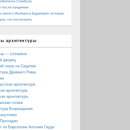
 обелиски Стамбула
т после пандемии
 святого Иштвана в Будапеште: история,
ура, что посмотреть
ы архитектуры
ны — Linneskov
й дворец
ий театр на Сицилии
тура Древнего Рима
ки
усская архитектура
ая архитектура
кая архитектура.
нская готика
тура Возрождения
мануэлино
 Палладио
 по Барселоне Антонио Гауди