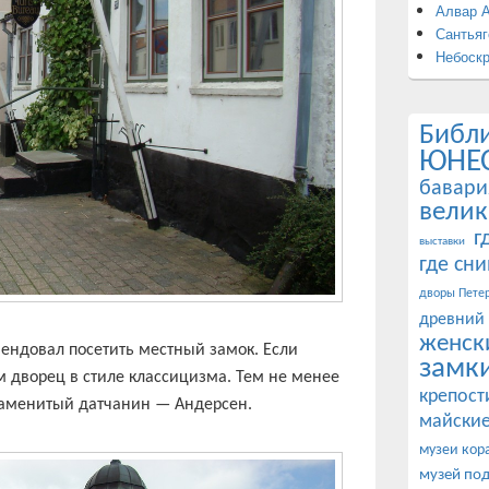
Алвар 
Сантьяг
Небоск
Библ
ЮНЕ
бавари
велик
г
выставки
где сн
дворы Петер
древний
женск
мендовал посетить местный замок. Если
замк
 дворец в стиле классицизма. Тем не менее
крепост
наменитый датчанин — Андерсен.
майские
музеи кор
музей по