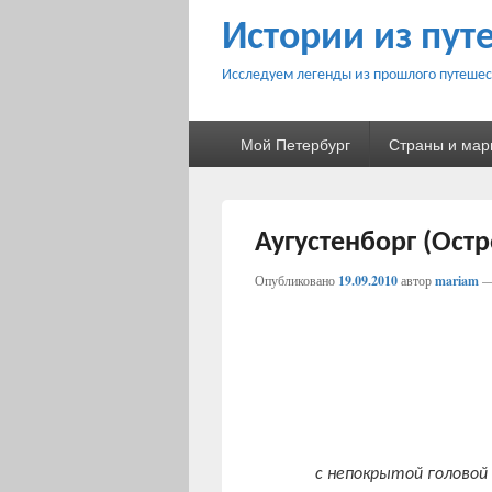
Истории из пут
Исследуем легенды из прошлого путешес
Основное
Мой Петербург
Страны и ма
меню
Аугустенборг (Ост
Опубликовано
19.09.2010
автор
mariam
с непокрытой головой 