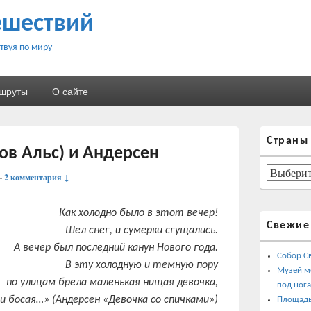
ешествий
твуя по миру
ршруты
О сайте
Область
Страны
основной
ров Альс) и Андерсен
боковой
панели
Страны
—
2 комментария ↓
Как холодно было в этот вечер!
Свежие
Шел снег, и сумерки сгущались.
А вечер был последний канун Нового года.
Собор С
В эту холодную и темную пору
Музей м
по улицам брела маленькая нищая девочка,
под ног
и босая…» (Андерсен «Девочка со спичками»)
Площадь