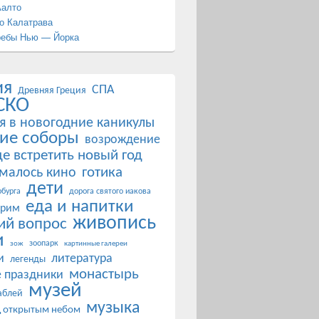
Аалто
о Калатрава
ребы Нью — Йорка
ия
СПА
Древняя Греция
СКО
я в новогодние каникулы
ие соборы
возрождение
де встретить новый год
готика
ималось кино
дети
бурга
дорога святого иакова
еда и напитки
 рим
живопись
ий вопрос
и
зоопарк
зож
картинные галереи
и
литература
легенды
монастырь
 праздники
музей
аблей
музыка
д открытым небом