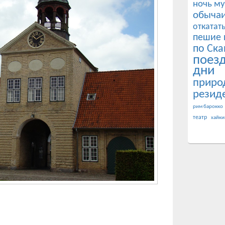
ночь му
обычаи
откатат
пешие 
по Ска
поез
дни
приро
резид
рим барокко
театр
хайки