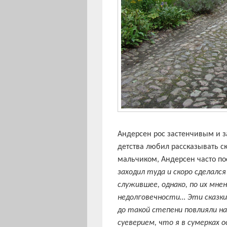
Андерсен рос застенчивым и з
детства любил рассказывать ск
мальчиком, Андерсен часто п
заходил туда и скоро сделалс
служившее, однако, по их мне
недолговечности… Эти сказк
до такой степени повлияли на
суеверием, что я в сумерках о