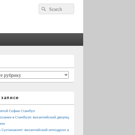
Найти:
Поиск
 записи
вятой Софии Стамбул
озаики в Стамбуле: византийский дворец
ами
 Султанахмет: византийский ипподром и