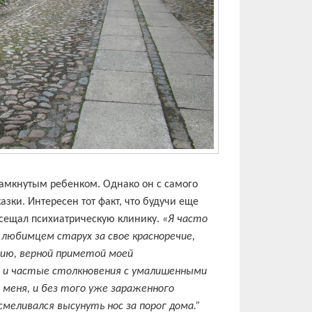
амкнутым ребенком. Однако он с самого
азки. Интересен тот факт, что будучи еще
осещал психиатрическую клинику.
«Я часто
я любимцем старух за свое красноречие,
нию, верной приметой моей
и и частые столкновения с умалишенными
 меня, и без того уже зараженного
смеливался высунуть нос за порог дома.”