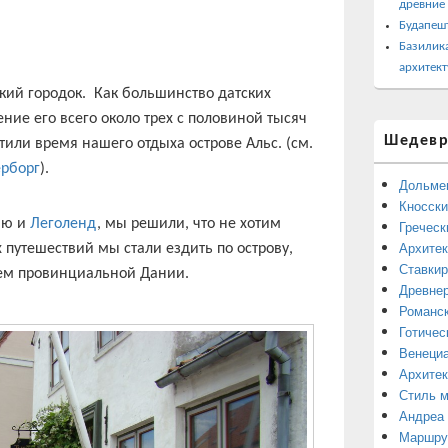
древние
Будапеш
Базилика
архитект
ский городок. Как большинство датских
ние его всего около трех с половиной тысяч
Шедевр
тили время нашего отдыха острове Альс. (см.
ерборг
).
Дольме
Кносски
нию и
Леголенд
, мы решили, что не хотим
Греческ
Архитек
 путешествий мы стали ездить по острову,
Ставкир
ем провинциальной Дании.
Древнер
Романск
Готичес
Венециа
Архитек
Стиль 
Андреа
Маршрут