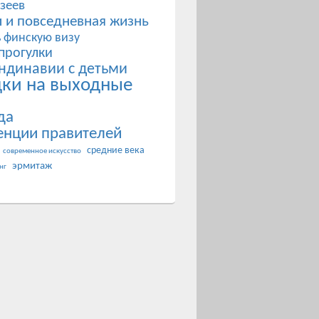
зеев
 и повседневная жизнь
ь финскую визу
прогулки
ндинавии с детьми
дки на выходные
да
енции правителей
средние века
современное искусство
эрмитаж
нг