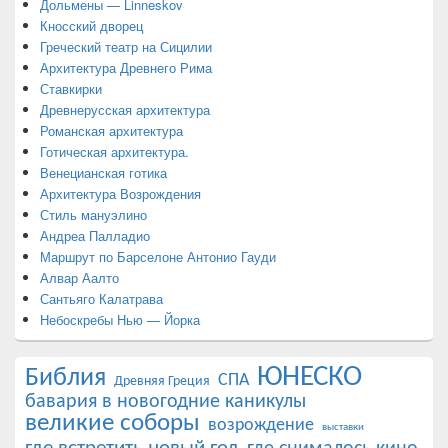
Дольмены — Linneskov
Кносский дворец
Греческий театр на Сицилии
Архитектура Древнего Рима
Ставкирки
Древнерусская архитектура
Романская архитектура
Готическая архитектура.
Венецианская готика
Архитектура Возрождения
Стиль мануэлино
Андреа Палладио
Маршрут по Барселоне Антонио Гауди
Алвар Аалто
Сантьяго Калатрава
Небоскребы Нью — Йорка
ЮНЕСКО
Библия
СПА
Древняя Греция
бавария в новогодние каникулы
великие соборы
возрождение
выставки