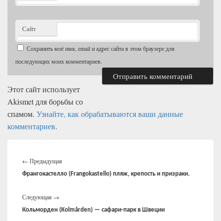
Сайт
Сохранить моё имя, email и адрес сайта в этом браузере для
последующих моих комментариев.
Этот сайт использует
Akismet для борьбы со
спамом.
Узнайте, как обрабатываются ваши данные
комментариев
.
Навигация
Предыдущая
по
←
Предыдущая
записям
запись:
Франгокастелло (Frangokastello) пляж, крепость и призраки.
Следующая
Следующая
→
запись:
Кольморден (Kolmården) — сафари-парк в Швеции