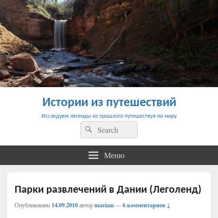
Истории из путешествий
Исследуем легенды из прошлого путешествуя по миру
Найти:
Поиск
Меню
Парки развлечений в Дании (Леголенд)
Опубликовано
14.09.2010
автор
mariam
—
6 комментариев ↓