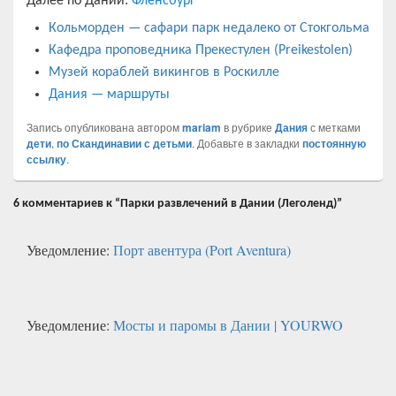
Далее по Дании:
Фленсбург
Кольморден — сафари парк недалеко от Стокгольма
Кафедра проповедника Прекестулен (Preikestolen)
Музей кораблей викингов в Роскилле
Дания — маршруты
Запись опубликована автором
mariam
в рубрике
Дания
с метками
дети
,
по Скандинавии с детьми
. Добавьте в закладки
постоянную
ссылку
.
6 комментариев к “Парки развлечений в Дании (Леголенд)”
Уведомление:
Порт авентура (Port Aventura)
Уведомление:
Мосты и паромы в Дании | YOURWO