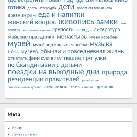
где встретить новый год
где снималось кино
дети
готика
дворы Петербурга
дорога святого иакова
еда и напитки
древний рим
живопись
замки
женский вопрос
зож
крепости
литература
легенды
зоопарк
картинные галереи
монастырь
майские праздники
музеи кораблей
музей
музыка
музей под открытым небом
обычаи и повседневная жизнь
ночь музеев
пешие прогулки
откатать финскую визу
по Скандинавии с детьми
поездки на выходные дни
природа
резиденции правителей
рим барокко
эрмитаж
средние века
театр
современное искусство
хайкинг
Мета
Войти
Лента записей