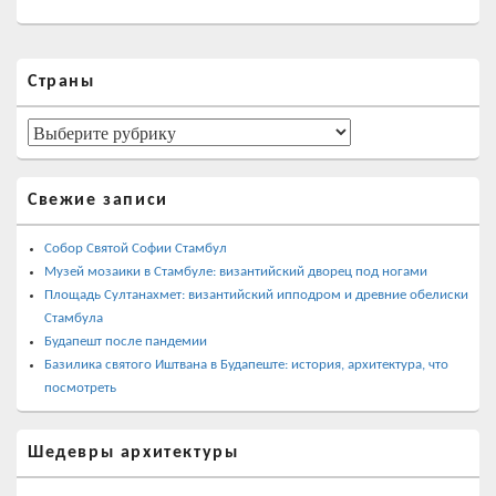
Область
Страны
основной
боковой
панели
Страны
Свежие записи
Собор Святой Софии Стамбул
Музей мозаики в Стамбуле: византийский дворец под ногами
Площадь Султанахмет: византийский ипподром и древние обелиски
Стамбула
Будапешт после пандемии
Базилика святого Иштвана в Будапеште: история, архитектура, что
посмотреть
Шедевры архитектуры