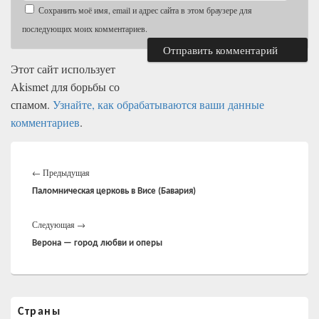
Сохранить моё имя, email и адрес сайта в этом браузере для
последующих моих комментариев.
Этот сайт использует
Akismet для борьбы со
спамом.
Узнайте, как обрабатываются ваши данные
комментариев
.
Навигация
Предыдущая
по
←
Предыдущая
записям
запись:
Паломническая церковь в Висе (Бавария)
Следующая
Следующая
→
запись:
Верона — город любви и оперы
Область
Страны
основной