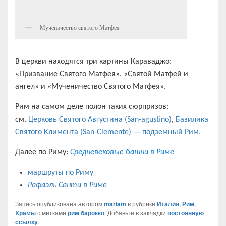
Мученичество святого Матфея
В церкви находятся три картины Караваджо:
«Призвание Святого Матфея», «Святой Матфей и
ангел» и «Мученичество Святого Матфея».
Рим на самом деле полон таких сюрпризов:
см.
Церковь Святого Августина (San-agustino)
,
Базилика
Святого Климента (San-Clemente) — подземный Рим.
Далее по Риму:
Средневековые башни в Риме
маршруты по Риму
Рафаэль Санти в Риме
Запись опубликована автором
mariam
в рубрике
Италия
,
Рим
,
Храмы
с метками
рим барокко
. Добавьте в закладки
постоянную
ссылку
.