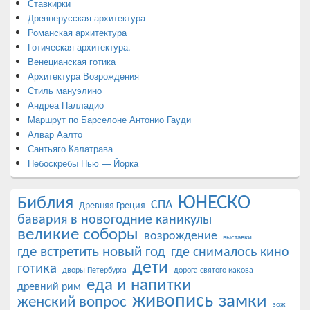
Ставкирки
Древнерусская архитектура
Романская архитектура
Готическая архитектура.
Венецианская готика
Архитектура Возрождения
Стиль мануэлино
Андреа Палладио
Маршрут по Барселоне Антонио Гауди
Алвар Аалто
Сантьяго Калатрава
Небоскребы Нью — Йорка
ЮНЕСКО
Библия
СПА
Древняя Греция
бавария в новогодние каникулы
великие соборы
возрождение
выставки
где встретить новый год
где снималось кино
дети
готика
дворы Петербурга
дорога святого иакова
еда и напитки
древний рим
живопись
замки
женский вопрос
зож