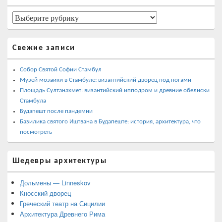
боковой
панели
Страны
Свежие записи
Собор Святой Софии Стамбул
Музей мозаики в Стамбуле: византийский дворец под ногами
Площадь Султанахмет: византийский ипподром и древние обелиски
Стамбула
Будапешт после пандемии
Базилика святого Иштвана в Будапеште: история, архитектура, что
посмотреть
Шедевры архитектуры
Дольмены — Linneskov
Кносский дворец
Греческий театр на Сицилии
Архитектура Древнего Рима