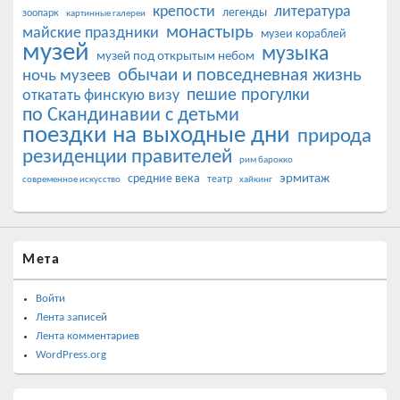
крепости
литература
легенды
зоопарк
картинные галереи
монастырь
майские праздники
музеи кораблей
музей
музыка
музей под открытым небом
обычаи и повседневная жизнь
ночь музеев
пешие прогулки
откатать финскую визу
по Скандинавии с детьми
поездки на выходные дни
природа
резиденции правителей
рим барокко
эрмитаж
средние века
театр
современное искусство
хайкинг
Мета
Войти
Лента записей
Лента комментариев
WordPress.org