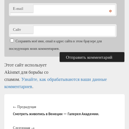
E-mail
*
Сайт
Сохранить моё имя, email и адрес сайта в этом браузере для
последующих моих комментариев.
Этот сайт использует
Akismet для борьбы со
спамом.
Узнайте, как обрабатываются ваши данные
комментариев
.
Навигация
Предыдущая
по
←
Предыдущая
записям
запись:
Смотреть живопись в Венеции — Галерея Академии.
Следующая
Следующая
→