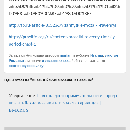
%B5%D0%BB%D1%8C%D0%BD%D0%BE%D1%81%D1%82%
D0%B8-%D0%B3%D0%BE%D1%80%D0%BE/
http://fb.ru/article/305236/vizantiyskie-mozaiki-ravennyi
https://pravlife.org/ru/content/mozaiki-ravenny-rimskiy-
period-chast-1
Запись опубликована автором
mariam
в рубрике
Италия
,
эмилия
Романья
с метками
женский вопрос
. Добавьте в закладки
постоянную ссылку
.
Один ответ на “Византийские мозаики в Равенне”
Уведомление:
Равенна достопримечательности города,
византийские мозаики и искусство арианцев |
BMKRUS