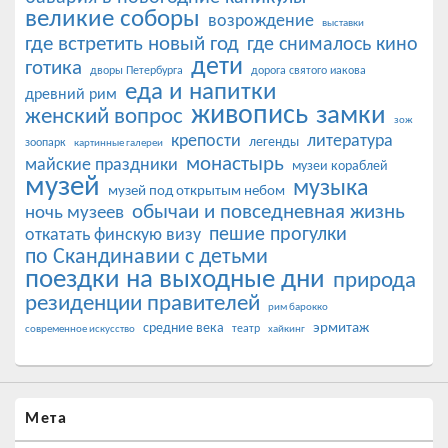
великие соборы
возрождение
выставки
где встретить новый год
где снималось кино
дети
готика
дворы Петербурга
дорога святого иакова
еда и напитки
древний рим
живопись
замки
женский вопрос
зож
крепости
литература
легенды
зоопарк
картинные галереи
монастырь
майские праздники
музеи кораблей
музей
музыка
музей под открытым небом
обычаи и повседневная жизнь
ночь музеев
пешие прогулки
откатать финскую визу
по Скандинавии с детьми
поездки на выходные дни
природа
резиденции правителей
рим барокко
эрмитаж
средние века
театр
современное искусство
хайкинг
Мета