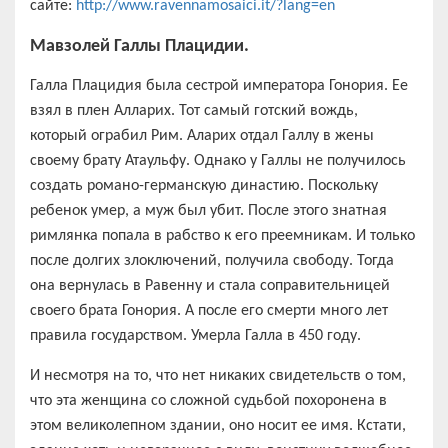
сайте:
http://www.ravennamosaici.it/?lang=en
Мавзолей Галлы
Плацид
ии.
Галла Плацидия была сестрой императора Гонория. Ее
взял в плен Алларих. Тот самый готский вождь,
который ограбил Рим. Аларих отдал Галлу в жены
своему брату Атаульфу. Однако у Галлы не получилось
создать романо-германскую династию. Поскольку
ребенок умер, а муж был убит. После этого знатная
римлянка попала в рабство к его преемникам. И только
после долгих злоключений, получила свободу. Тогда
она вернулась в Равенну и стала соправительницей
своего брата Гонория. А после его смерти много лет
правила государством. Умерла Галла в 450 году.
И несмотря на то, что нет никаких свидетельств о том,
что эта женщина со сложной судьбой похоронена в
этом великолепном здании, оно носит ее имя. Кстати,