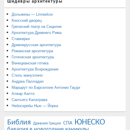
Шедевры архитектуры
Дольмены — Linneskov
Кносский дворец
Греческий театр на Сицилии
Архитектура Древнего Рима
Ставкирки
Древнерусская архитектура
Романская архитектура
Готическая архитектура.
Венецианская готика
Архитектура Возрождения
Стиль мануэлино
Андреа Палладио
Маршрут по Барселоне Антонио Гауди
Алвар Аалто
Сантьяго Калатрава
Небоскребы Нью — Йорка
ЮНЕСКО
Библия
СПА
Древняя Греция
бавария в новогодние каникулы