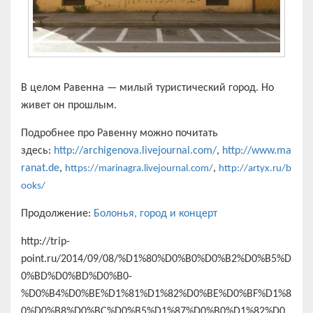
В целом Равенна — милый туристический город. Но
живет он прошлым.
Подробнее про Равенну можно почитать
здесь:
http://archigenova.livejournal.com/
,
http://www.ma
ranat.de
,
,
https://marinagra.livejournal.com/
http://artyx.ru/b
ooks/
Продолжение:
Болонья, город и концерт
http://trip-
point.ru/2014/09/08/%D1%80%D0%B0%D0%B2%D0%B5%D
0%BD%D0%BD%D0%B0-
%D0%B4%D0%BE%D1%81%D1%82%D0%BE%D0%BF%D1%8
0%D0%B8%D0%BC%D0%B5%D1%87%D0%B0%D1%82%D0