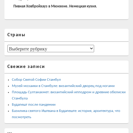
запись:
Пивная Ховбройхауз в Мюнхене. Немецкая кухня.
Область
Страны
основной
боковой
панели
Страны
Свежие записи
Собор Святой Софии Стамбул
Музей мозаики в Стамбуле: византийский дворец под ногами
Площадь Султанахмет: византийский ипподром и древние обелиски
Стамбула
Будапешт после пандемии
Базилика святого Иштвана в Будапеште: история, архитектура, что
посмотреть