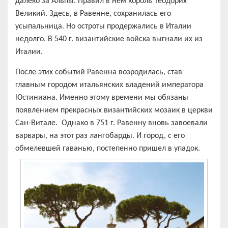
далеко за Альпы. Правил в нем король Теодорих
Великий. Здесь, в Равенне, сохранилась его
усыпальница. Но остроты продержались в Италии
недолго. В 540 г. византийские войска выгнали их из
Италии.
После этих событий Равенна возродилась, став
главным городом итальянских владений императора
Юстиниана. Именно этому времени мы обязаны
появлением прекрасных византийских мозаик в церкви
Сан-Витале. Однако в 751 г. Равенну вновь завоевали
варвары, на этот раз лангобарды. И город, с его
обмелевшей гаванью, постепенно пришел в упадок.