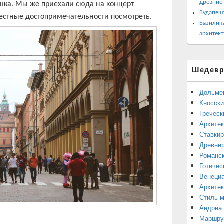
древние
ушка. Мы же приехали сюда на концерт
Будапеш
местные достопримечательности посмотреть.
Базилика
архитект
Шедевр
Дольме
Кносски
Греческ
Архитек
Ставкир
Древнер
Романск
Готичес
Венециа
Архитек
Стиль 
Андреа
Маршрут