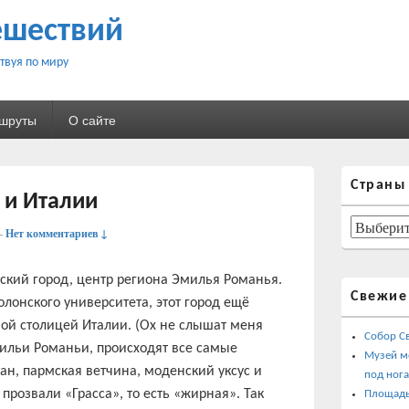
ешествий
твуя по миру
ршруты
О сайте
Область
Страны
основной
 и Италии
боковой
панели
Страны
—
Нет комментариев ↓
ский город, центр региона Эмилья Романья.
Свежие
лонского университета, этот город ещё
ой столицей Италии. (Ох не слышат меня
Собор С
ильи Романьи, происходят все самые
Музей м
ан, пармская ветчина, моденский уксус и
под ног
 прозвали «Грасса», то есть «жирная». Так
Площадь