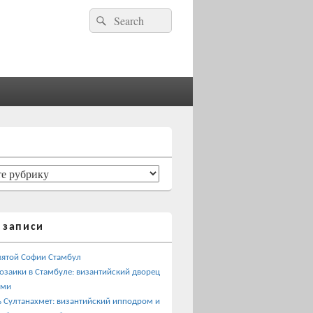
Найти:
Поиск
 записи
вятой Софии Стамбул
озаики в Стамбуле: византийский дворец
ами
 Султанахмет: византийский ипподром и