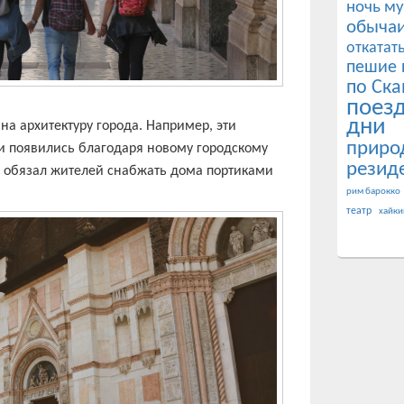
ночь му
обычаи
откатат
пешие 
по Ска
поез
дни
на архитектуру города. Например, эти
приро
и появились благодаря новому городскому
резид
ав обязал жителей снабжать дома портиками
рим барокко
театр
хайки