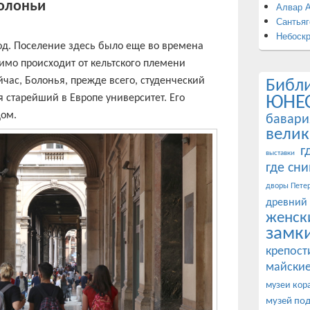
Болоньи
Алвар 
Сантьяг
Небоск
од. Поселение здесь было еще во времена
имо происходит от кельтского племени
йчас, Болонья, прежде всего, студенческий
Библ
ЮНЕ
 старейший в Европе университет. Его
дом.
бавари
велик
г
выставки
где сн
дворы Петер
древний
женск
замк
крепост
майские
музеи кор
музей по