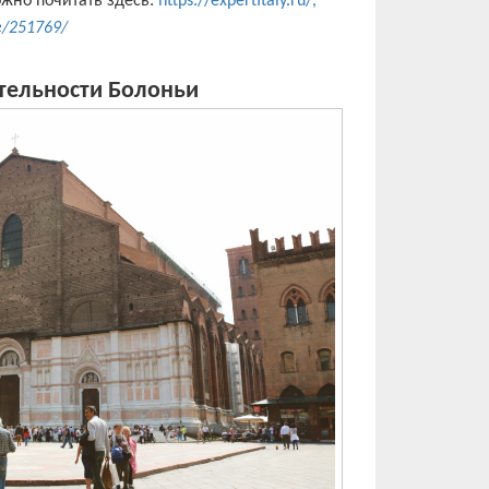
жно почитать здесь:
https://expertitaly.ru/,
le/251769/
тельности Болоньи