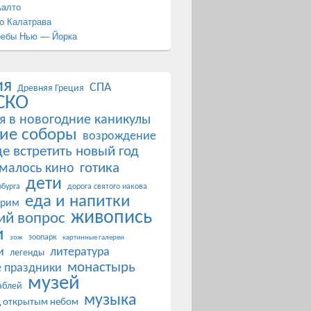
Аалто
о Калатрава
ребы Нью — Йорка
ия
СПА
Древняя Греция
СКО
я в новогодние каникулы
ие соборы
возрождение
де встретить новый год
готика
ималось кино
дети
бурга
дорога святого иакова
еда и напитки
 рим
живопись
ий вопрос
и
зоопарк
зож
картинные галереи
и
литература
легенды
монастырь
 праздники
музей
аблей
музыка
д открытым небом