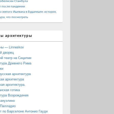
 обелиски Стамбула
т после пандемии
 святого Иштвана в Будапеште: история,
ура, что посмотреть
ы архитектуры
ны — Linneskov
й дворец
ий театр на Сицилии
тура Древнего Рима
ки
усская архитектура
ая архитектура
кая архитектура.
нская готика
тура Возрождения
мануэлино
 Палладио
 по Барселоне Антонио Гауди