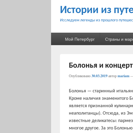
Истории из пут
Исследуем легенды из прошлого путешес
Основное
Мой Петербург
Страны и ма
меню
Болонья и концерт
Опубликовано
30.03.2019
автор
mariam
Болонья — старинный итальян
Кроме наличия знаменитого Бо
является признанной кулинарн
неаполитанцы). Отсюда, из Эм
известные деликатесы: пармез
многое другое. За это Болонью