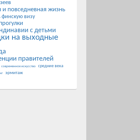
зеев
 и повседневная жизнь
ь финскую визу
прогулки
ндинавии с детьми
дки на выходные
да
енции правителей
средние века
современное искусство
эрмитаж
нг