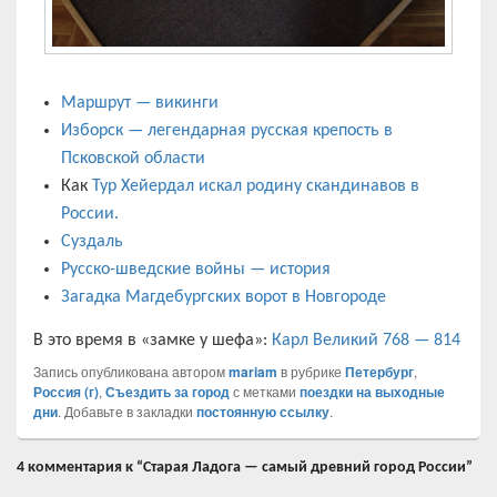
Маршрут — викинги
Изборск — легендарная русская крепость в
Псковской области
Как
Тур Хейердал искал родину скандинавов в
России.
Суздаль
Русско-шведские войны — история
Загадка Магдебургских ворот в Новгороде
В это время в «замке у шефа»:
Карл Великий 768 — 814
Запись опубликована автором
mariam
в рубрике
Петербург
,
Россия (г)
,
Съездить за город
с метками
поездки на выходные
дни
. Добавьте в закладки
постоянную ссылку
.
4 комментария к “Старая Ладога — самый древний город России”