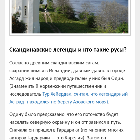
Скандинавские легенды и кто такие русы?
Согласно древним скандинавским сагам,
сохранившимся в Исландии, давным-давно в городе
Асгард жил народ и предводителем у них был Один.
(Знаменитый норвежский путешественник и
исследователь
Тур Хейердал, считал, что легендарный
Асград, находился не берегу Азовского моря)
.
Одину было предсказано, что его потомство будет
населять северную окраину и он отправился в путь.
Сначала он пришел в Гардарики (по мнению многих
авторов Гардарики — это Карелия). Затем он