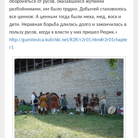
обороняться от русов, оказавшихся жуткими
разбойниками, им было трудно. Добычей становилось
все ценное. А ценным тогда были меха, мед, воск и
дети. Неравная борьба длилась долго и закончилась в
пользу русов, когда к власти у них пришел Рюрик.»
http://gumilevica.kulichki.net/R2R/r2r01.htm#r2r01chapte
r1