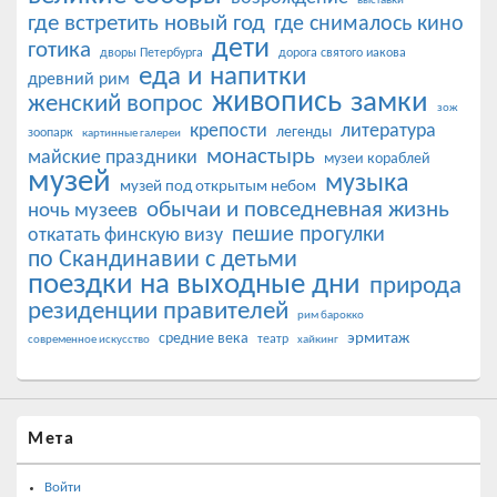
выставки
где встретить новый год
где снималось кино
дети
готика
дворы Петербурга
дорога святого иакова
еда и напитки
древний рим
живопись
замки
женский вопрос
зож
крепости
литература
легенды
зоопарк
картинные галереи
монастырь
майские праздники
музеи кораблей
музей
музыка
музей под открытым небом
обычаи и повседневная жизнь
ночь музеев
пешие прогулки
откатать финскую визу
по Скандинавии с детьми
поездки на выходные дни
природа
резиденции правителей
рим барокко
эрмитаж
средние века
театр
современное искусство
хайкинг
Мета
Войти