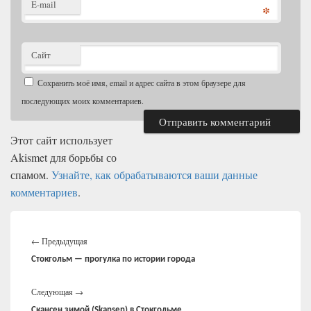
E-mail
*
Сайт
Сохранить моё имя, email и адрес сайта в этом браузере для
последующих моих комментариев.
Этот сайт использует
Akismet для борьбы со
спамом.
Узнайте, как обрабатываются ваши данные
комментариев
.
Навигация
Предыдущая
по
←
Предыдущая
записям
запись:
Стокгольм — прогулка по истории города
Следующая
Следующая
→
запись:
Скансен зимой (Skansen) в Стокгольме