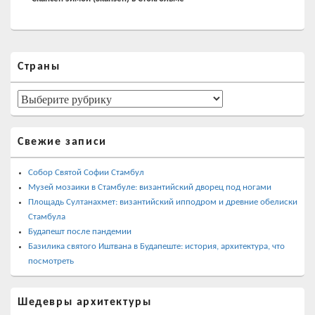
Область
Страны
основной
боковой
панели
Страны
Свежие записи
Собор Святой Софии Стамбул
Музей мозаики в Стамбуле: византийский дворец под ногами
Площадь Султанахмет: византийский ипподром и древние обелиски
Стамбула
Будапешт после пандемии
Базилика святого Иштвана в Будапеште: история, архитектура, что
посмотреть
Шедевры архитектуры