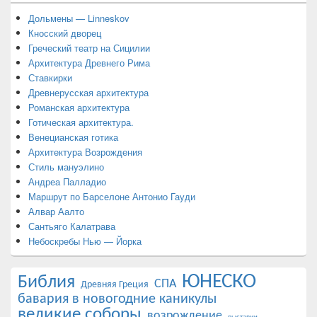
Дольмены — Linneskov
Кносский дворец
Греческий театр на Сицилии
Архитектура Древнего Рима
Ставкирки
Древнерусская архитектура
Романская архитектура
Готическая архитектура.
Венецианская готика
Архитектура Возрождения
Стиль мануэлино
Андреа Палладио
Маршрут по Барселоне Антонио Гауди
Алвар Аалто
Сантьяго Калатрава
Небоскребы Нью — Йорка
ЮНЕСКО
Библия
СПА
Древняя Греция
бавария в новогодние каникулы
великие соборы
возрождение