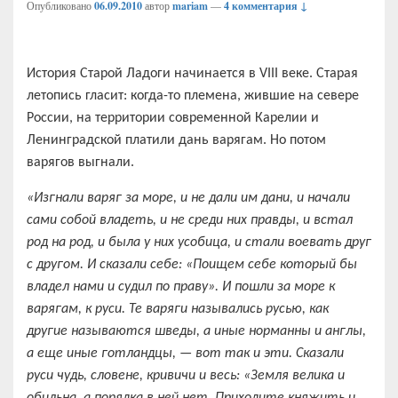
Опубликовано
06.09.2010
автор
mariam
—
4 комментария ↓
История Старой Ладоги начинается в VIII веке. Старая
летопись гласит: когда-то племена, жившие на севере
России, на территории современной Карелии и
Ленинградской платили дань варягам. Но потом
варягов выгнали.
«Изгнали варяг за море, и не дали им дани, и начали
сами собой владеть, и не среди них правды, и встал
род на род, и была у них усобица, и стали воевать друг
с другом. И сказали себе: «Поищем себе который бы
владел нами и судил по праву». И пошли за море к
варягам, к руси. Те варяги назывались русью, как
другие называются шведы, а иные норманны и англы,
а еще иные готландцы, — вот так и эти. Сказали
руси чудь, словене, кривичи и весь: «Земля велика и