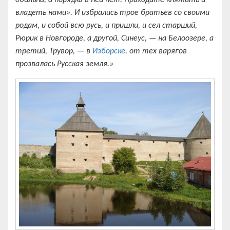
обильна, а порядка в ней нет. Приходите княжить и
владеть нами». И избрались трое братьев со своими
родам, и собой всю русь, и пришли, и сел старший,
Рюрик в Новгороде, а другой, Синеус, — на Белоозере, а
третий, Трувор, — в
Изборске
. от тех варягов
прозвалась Русская земля.»